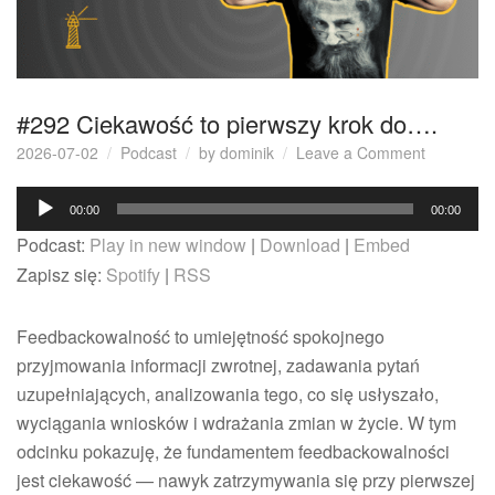
#292 Ciekawość to pierwszy krok do….
on
2026-07-02
Podcast
by
dominik
Leave a Comment
#292
Odtwarzacz
Ciekawoś
00:00
00:00
to
plików
Podcast:
Play in new window
|
Download
|
Embed
pierwszy
dźwiękowych
krok
Zapisz się:
Spotify
|
RSS
do….
Feedbackowalność to umiejętność spokojnego
przyjmowania informacji zwrotnej, zadawania pytań
uzupełniających, analizowania tego, co się usłyszało,
wyciągania wniosków i wdrażania zmian w życie. W tym
odcinku pokazuję, że fundamentem feedbackowalności
jest ciekawość — nawyk zatrzymywania się przy pierwszej