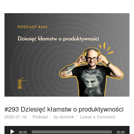
#293 Dziesięć kłamstw o produktywności
on
2026-07-16
Podcast
by
dominik
Leave a Comment
#293
Odtwarzacz
Dziesięć
00:00
00:00