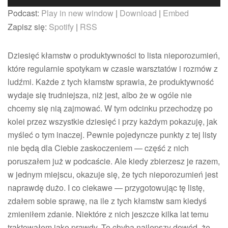
kłamstw
plików
Podcast:
Play in new window
|
Download
|
Embed
o
dźwiękowych
produktyw
Zapisz się:
Spotify
|
RSS
Dziesięć kłamstw o produktywności to lista nieporozumień,
które regularnie spotykam w czasie warsztatów i rozmów z
ludźmi. Każde z tych kłamstw sprawia, że produktywność
wydaje się trudniejsza, niż jest, albo że w ogóle nie
chcemy się nią zajmować. W tym odcinku przechodzę po
kolei przez wszystkie dziesięć i przy każdym pokazuję, jak
myśleć o tym inaczej. Pewnie pojedyncze punkty z tej listy
nie będą dla Ciebie zaskoczeniem — część z nich
poruszałem już w podcaście. Ale kiedy zbierzesz je razem,
w jednym miejscu, okazuje się, że tych nieporozumień jest
naprawdę dużo. I co ciekawe — przygotowując tę listę,
zdałem sobie sprawę, na ile z tych kłamstw sam kiedyś
zmieniłem zdanie. Niektóre z nich jeszcze kilka lat temu
traktowałem jako prawdy. To chyba najlepszy dowód, że