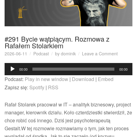
#291 Bycie wątpiącym. Rozmowa z
Rafałem Stolarkiem
on
2026-06-11
Podcast
by
dominik
Leave a Comment
#291 Byci
Odtwarzacz
wątpiącym
00:00
00:00
Rozmowa
plików
Podcast:
Play in new window
|
Download
|
Embed
z
dźwiękowych
Rafałem
Zapisz się:
Spotify
|
RSS
Stolarkie
Rafał Stolarek pracował w IT – analityk biznesowy, project
manager, kierownik działu. Koło czterdziestki stwierdził, że
chce robić coś innego. Dziś jest psychoterapeutą
Gestalt.W tej rozmowie rozmawiamy o tym, jak ten proces
wyglądał od środka. Jak to się zaczęło (od kryzysu