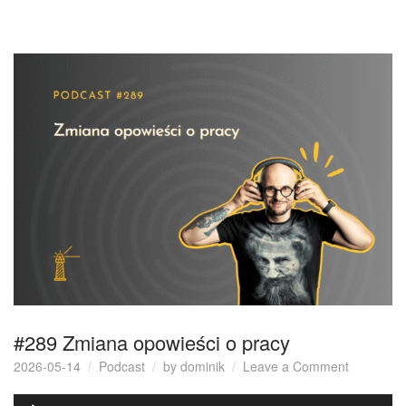
#289 Zmiana opowieści o pracy
on
2026-05-14
Podcast
by
dominik
Leave a Comment
#289
Odtwarzacz
Zmiana