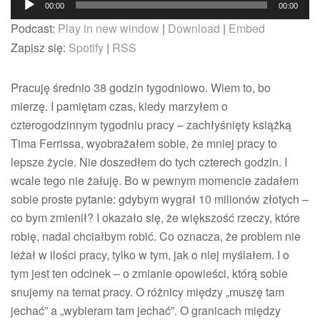
00:00
00:00
opowieści
plików
Podcast:
Play in new window
|
Download
|
Embed
o
dźwiękowych
pracy
Zapisz się:
Spotify
|
RSS
Pracuję średnio 38 godzin tygodniowo. Wiem to, bo
mierzę. I pamiętam czas, kiedy marzyłem o
czterogodzinnym tygodniu pracy – zachłyśnięty książką
Tima Ferrissa, wyobrażałem sobie, że mniej pracy to
lepsze życie. Nie doszedłem do tych czterech godzin. I
wcale tego nie żałuję. Bo w pewnym momencie zadałem
sobie proste pytanie: gdybym wygrał 10 milionów złotych –
co bym zmienił? I okazało się, że większość rzeczy, które
robię, nadal chciałbym robić. Co oznacza, że problem nie
leżał w ilości pracy, tylko w tym, jak o niej myślałem. I o
tym jest ten odcinek – o zmianie opowieści, którą sobie
snujemy na temat pracy. O różnicy między „muszę tam
jechać” a „wybieram tam jechać”. O granicach między