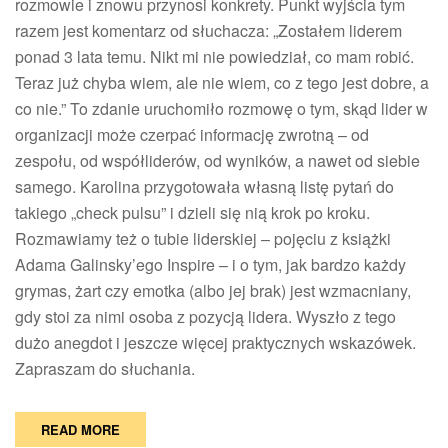
rozmowie i znowu przynosi konkrety. Punkt wyjścia tym
robić
razem jest komentarz od słuchacza: „Zostałem liderem
miny?
ponad 3 lata temu. Nikt mi nie powiedział, co mam robić.
Rozmowa
Teraz już chyba wiem, ale nie wiem, co z tego jest dobre, a
z
Karoliną
co nie.” To zdanie uruchomiło rozmowę o tym, skąd lider w
Latos
organizacji może czerpać informację zwrotną – od
zespołu, od współliderów, od wyników, a nawet od siebie
samego. Karolina przygotowała własną listę pytań do
takiego „check pulsu” i dzieli się nią krok po kroku.
Rozmawiamy też o tubie liderskiej – pojęciu z książki
Adama Galinsky’ego Inspire – i o tym, jak bardzo każdy
grymas, żart czy emotka (albo jej brak) jest wzmacniany,
gdy stoi za nimi osoba z pozycją lidera. Wyszło z tego
dużo anegdot i jeszcze więcej praktycznych wskazówek.
Zapraszam do słuchania.
READ MORE