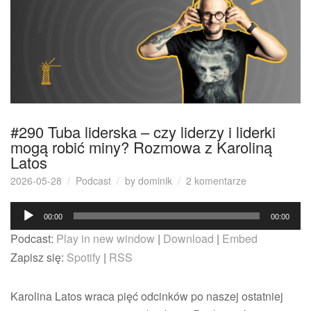
#290 Tuba liderska – czy liderzy i liderki
mogą robić miny? Rozmowa z Karoliną
Latos
do
2026-05-28
Podcast
by
dominik
2 komentarze
#290
Odtwarzacz
Tuba
00:00
00:00
liderska
plików
Podcast:
Play in new window
|
Download
|
Embed
–
dźwiękowych
czy
Zapisz się:
Spotify
|
RSS
liderzy
i
Karolina Latos wraca pięć odcinków po naszej ostatniej
liderki
mogą