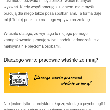
Taki model pozwala mi być blisko Twoich realnych
wyzwań. Kiedy współpracuję z klientem, moje myśli
pracują dla niego także poza spotkaniami. Ta forma daje
mi (i Tobie) poczucie realnego wpływu na zmianę.
Właśnie dlatego, że wymaga to mojego pełnego
zaangażowania, pracuję w tym modelu jednocześnie z
maksymalnie pięcioma osobami.
Dlaczego warto pracować właśnie ze mną?
Nie jestem tylko teoretykiem. Łączę wiedzę o psychologii i
talentach z twardym doświadczeniem biznesowym.