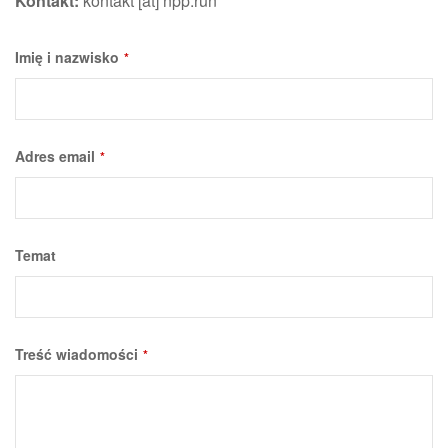
Kontakt:
kontakt [at] npp.run
Imię i nazwisko
*
Adres email
*
Company
Temat
Name
*
Treść wiadomości
*