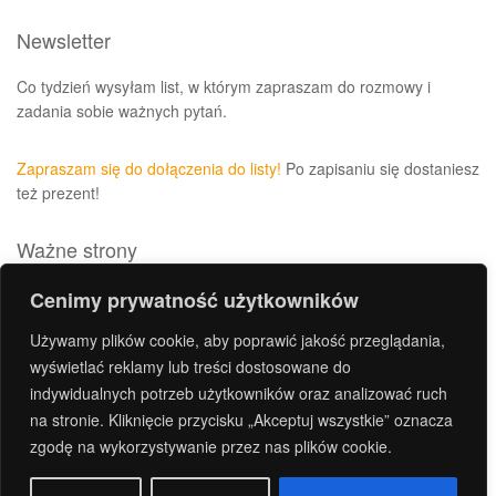
Newsletter
Co tydzień wysyłam list, w którym zapraszam do rozmowy i
zadania sobie ważnych pytań.
Zapraszam się do dołączenia do listy!
Po zapisaniu się dostaniesz
też prezent!
Ważne strony
Polityka prywatności i plików cookies
Cenimy prywatność użytkowników
Archiwum
Używamy plików cookie, aby poprawić jakość przeglądania,
Kontakt
wyświetlać reklamy lub treści dostosowane do
indywidualnych potrzeb użytkowników oraz analizować ruch
Regulamin sklepu
na stronie. Kliknięcie przycisku „Akceptuj wszystkie” oznacza
Zasady prezentowania treści i opinii na stronie
zgodę na wykorzystywanie przez nas plików cookie.
Regulamin newslettera