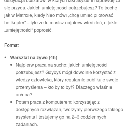
destylacja obszarów, w których taki asystent naprawdę Ci
się przyda. Jakich umiejętności potrzebujesz? To trochę
jak w Matrixie, kiedy Neo mówi „chcę umieć pilotować
helikopter” – tyle że tu musisz najpierw wiedzieć, o jakie
„umiejętności” poprosić.
Format
Warsztat na żywo (4h)
Najpierw praca na sucho: jakich umiejętności
potrzebujesz? Gdybyś mógł dowolnie korzystać z
wiedzy człowieka, który regularnie publikuje swoje
przemyślenia – kto by to był? Dlaczego właśnie
on/ona?
Potem praca z komputerem: korzystając z
dostępnych rozwiązań, tworzymy pierwszego takiego
asystenta i testujemy go na 2–3 codziennych
zadaniach.