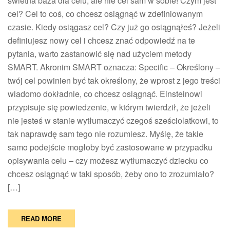
świetna baza dla celu, ale nie cel sam w sobie! Czym jest
cel? Cel to coś, co chcesz osiągnąć w zdefiniowanym
czasie. Kiedy osiągasz cel? Czy już go osiągnąłeś? Jeżeli
definiujesz nowy cel i chcesz znać odpowiedź na te
pytania, warto zastanowić się nad użyciem metody
SMART. Akronim SMART oznacza: Specific – Określony –
twój cel powinien być tak określony, że wprost z jego treści
wiadomo dokładnie, co chcesz osiągnąć. Einsteinowi
przypisuje się powiedzenie, w którym twierdził, że jeżeli
nie jesteś w stanie wytłumaczyć czegoś sześciolatkowi, to
tak naprawdę sam tego nie rozumiesz. Myślę, że takie
samo podejście mogłoby być zastosowane w przypadku
opisywania celu – czy możesz wytłumaczyć dziecku co
chcesz osiągnąć w taki sposób, żeby ono to zrozumiało?
[…]
READ MORE