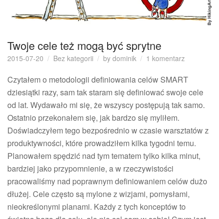
Twoje cele też mogą być sprytne
do
2015-07-20
Bez kategorii
by
dominik
1 komentarz
Twoje
cele
Czytałem o metodologii definiowania celów SMART
też
dziesiątki razy, sam tak staram się definiować swoje cele
mogą
od lat. Wydawało mi się, że wszyscy postępują tak samo.
być
Ostatnio przekonałem się, jak bardzo się myliłem.
sprytne
Doświadczyłem tego bezpośrednio w czasie warsztatów z
produktywności, które prowadziłem kilka tygodni temu.
Planowałem spędzić nad tym tematem tylko kilka minut,
bardziej jako przypomnienie, a w rzeczywistości
pracowaliśmy nad poprawnym definiowaniem celów dużo
dłużej. Cele często są mylone z wizjami, pomysłami,
nieokreślonymi planami. Każdy z tych konceptów to