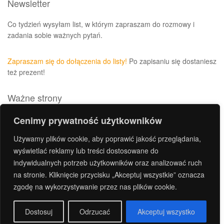
Newsletter
Co tydzień wysyłam list, w którym zapraszam do rozmowy i
zadania sobie ważnych pytań.
Zapraszam się do dołączenia do listy!
Po zapisaniu się dostaniesz
też prezent!
Ważne strony
Polityka prywatności i plików cookies
Cenimy prywatność użytkowników
Archiwum
Używamy plików cookie, aby poprawić jakość przeglądania,
Kontakt
wyświetlać reklamy lub treści dostosowane do
indywidualnych potrzeb użytkowników oraz analizować ruch
Regulamin sklepu
na stronie. Kliknięcie przycisku „Akceptuj wszystkie” oznacza
Zasady prezentowania treści i opinii na stronie
zgodę na wykorzystywanie przez nas plików cookie.
Regulamin newslettera
Dostosuj
Odrzucać
Akceptuj wszystko