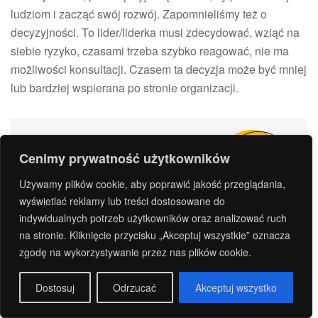
ludziom i zacząć swój rozwój. Zapomnieliśmy też o
decyzyjności. To lider/liderka musi zdecydować, wziąć na
siebie ryzyko, czasami trzeba szybko reagować, nie ma
możliwości konsultacji. Czasem ta decyzja może być mniej
lub bardziej wspierana po stronie organizacji.
Cenimy prywatność użytkowników
Używamy plików cookie, aby poprawić jakość przeglądania,
wyświetlać reklamy lub treści dostosowane do
indywidualnych potrzeb użytkowników oraz analizować ruch
na stronie. Kliknięcie przycisku „Akceptuj wszystkie” oznacza
zgodę na wykorzystywanie przez nas plików cookie.
Dostosuj
Odrzucać
Akceptuj wszystko