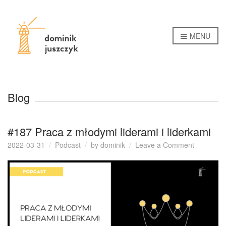
MENU
Blog
#187 Praca z młodymi liderami i liderkami
on
2022-03-31
Podcast
by
dominik
Leave a Comment
#187
Praca
z
młodymi
liderami
i
liderkami