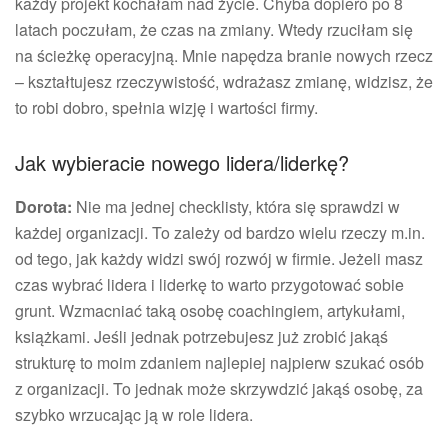
każdy projekt kochałam nad życie. Chyba dopiero po 8
latach poczułam, że czas na zmiany. Wtedy rzuciłam się
na ścieżkę operacyjną. Mnie napędza branie nowych rzecz
– kształtujesz rzeczywistość, wdrażasz zmianę, widzisz, że
to robi dobro, spełnia wizję i wartości firmy.
Jak wybieracie nowego lidera/liderkę?
Dorota:
Nie ma jednej checklisty, która się sprawdzi w
każdej organizacji. To zależy od bardzo wielu rzeczy m.in.
od tego, jak każdy widzi swój rozwój w firmie. Jeżeli masz
czas wybrać lidera i liderkę to warto przygotować sobie
grunt. Wzmacniać taką osobę coachingiem, artykułami,
książkami. Jeśli jednak potrzebujesz już zrobić jakąś
strukturę to moim zdaniem najlepiej najpierw szukać osób
z organizacji. To jednak może skrzywdzić jakąś osobę, za
szybko wrzucając ją w role lidera.