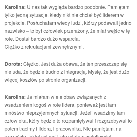
Karolina:
U nas tak wygląda bardzo podobnie. Pamiętam
tylko jedną sytuacje, kiedy nikt nie chciał być liderem w
projekcie. Posłuchałam wtedy ludzi, którzy podawali jedno
nazwisko – to był człowiek przerażony, że miał wejść w tę
role. Dostał bardzo dużo wsparcia.
Ciężko z rekrutacjami zewnętrznymi.
Dorota:
Ciężko. Jest duża obawa, że ten przeszczep się
nie uda, że będzie trudno z integracją. Myślę, że jest dużo
więcej kosztów po stronie organizacji.
Karolina:
Ja miałam wiele obaw związanych z
wsadzeniem kogoś w role lidera, ponieważ jest tam
mnóstwo nieprzyjemnych sytuacji. Jeżeli wsadzimy tam
człowieka, który będzie to rozpamiętywał i rozgrzebywał to
potem tracimy i lidera, i pracownika. Nie pamiętam, na
szczęście, takiej sytuacji, ale miałam wątpliwości.