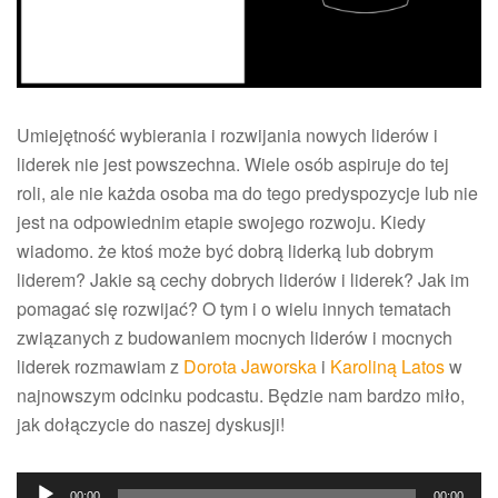
Umiejętność wybierania i rozwijania nowych liderów i
liderek nie jest powszechna. Wiele osób aspiruje do tej
roli, ale nie każda osoba ma do tego predyspozycje lub nie
jest na odpowiednim etapie swojego rozwoju. Kiedy
wiadomo. że ktoś może być dobrą liderką lub dobrym
liderem? Jakie są cechy dobrych liderów i liderek? Jak im
pomagać się rozwijać? O tym i o wielu innych tematach
związanych z budowaniem mocnych liderów i mocnych
liderek rozmawiam z
Dorota Jaworska
i
Karoliną Latos
w
najnowszym odcinku podcastu. Będzie nam bardzo miło,
jak dołączycie do naszej dyskusji!
Odtwarzacz
00:00
00:00