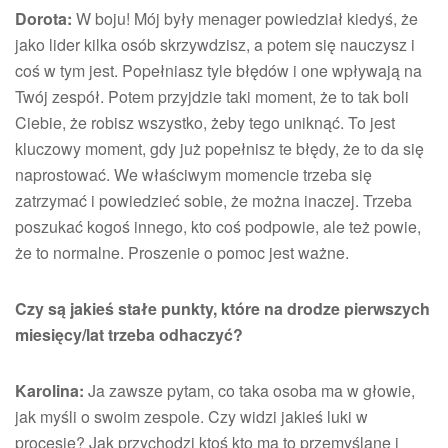
Dorota:
W boju! Mój były menager powiedział kiedyś, że
jako lider kilka osób skrzywdzisz, a potem się nauczysz i
coś w tym jest. Popełniasz tyle błędów i one wpływają na
Twój zespół. Potem przyjdzie taki moment, że to tak boli
Ciebie, że robisz wszystko, żeby tego uniknąć. To jest
kluczowy moment, gdy już popełnisz te błędy, że to da się
naprostować. We właściwym momencie trzeba się
zatrzymać i powiedzieć sobie, że można inaczej. Trzeba
poszukać kogoś innego, kto coś podpowie, ale też powie,
że to normalne. Proszenie o pomoc jest ważne.
Czy są jakieś stałe punkty, które na drodze pierwszych
miesięcy/lat trzeba odhaczyć?
Karolina:
Ja zawsze pytam, co taka osoba ma w głowie,
jak myśli o swoim zespole. Czy widzi jakieś luki w
procesie? Jak przychodzi ktoś kto ma to przemyślane i