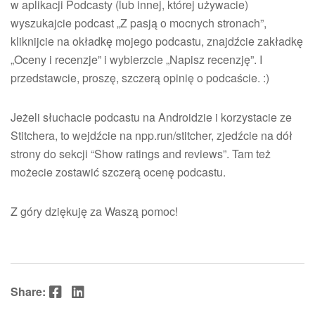
w aplikacji Podcasty (lub innej, której używacie)
wyszukajcie podcast „Z pasją o mocnych stronach”,
kliknijcie na okładkę mojego podcastu, znajdźcie zakładkę
„Oceny i recenzje” i wybierzcie „Napisz recenzję”. I
przedstawcie, proszę, szczerą opinię o podcaście. :)
Jeżeli słuchacie podcastu na Androidzie i korzystacie ze
Stitchera, to wejdźcie na npp.run/stitcher, zjedźcie na dół
strony do sekcji “Show ratings and reviews”. Tam też
możecie zostawić szczerą ocenę podcastu.
Z góry dziękuję za Waszą pomoc!
Facebook
LinkedIn
Share: