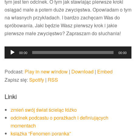
tym jest ten odcinek. O tym jak stawiając pierwsze kroki
osiągać małe a potem duże zwycięstwa. Opowiadam o tym
na własnych przykładach. I bardzo zachęcam Was do
spróbowania. Jaki będzie Wasz pierwszy krok i jakie
pierwsze małe zwycięstwo? Zapraszam do słuchania!
Odtwarzacz
00:00
00:00
plików
dźwiękowych
Podcast:
Play in new window
|
Download
|
Embed
Zapisz się:
Spotify
|
RSS
Linki
zmień swój świat ścieląc łóżko
odcinek podcastu o porażkach i definiujących
momentach
książka “Fenomen poranka”