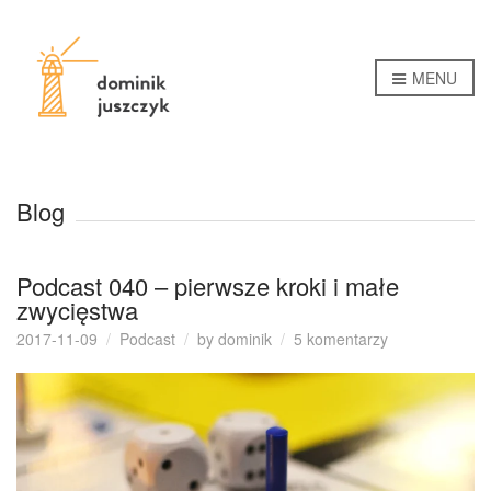
MENU
Blog
Podcast 040 – pierwsze kroki i małe
zwycięstwa
do
2017-11-09
Podcast
by
dominik
5 komentarzy
Podcast
040
–
pierwsze
kroki
i