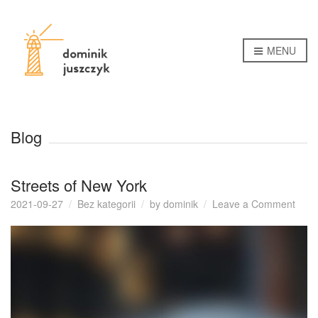
MENU
Blog
Streets of New York
on
2021-09-27
Bez kategorii
by
dominik
Leave a Comment
Stree
of
New
York