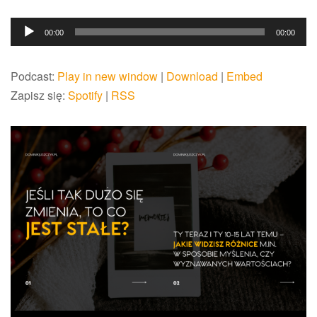
Odtwarzacz
00:00
00:00
plików
dźwiękowych
Podcast:
Play in new window
|
Download
|
Embed
Zapisz się:
Spotify
|
RSS