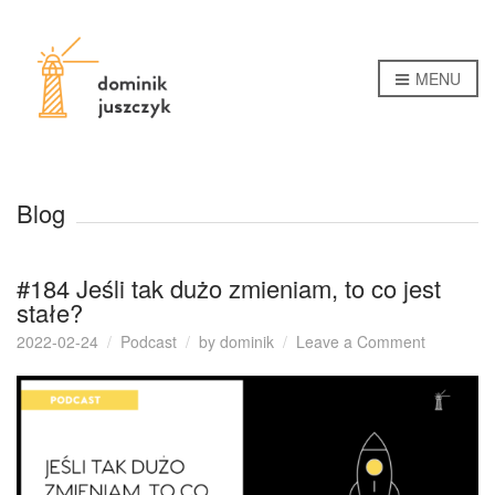
MENU
Blog
#184 Jeśli tak dużo zmieniam, to co jest
stałe?
on
2022-02-24
Podcast
by
dominik
Leave a Comment
#184
Jeśli
tak
dużo
zmieniam
to