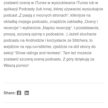
zostawić ocenę w iTunes w wyszukiwarce iTunes lub w
aplikacji Podcasty (lub innej, której używacie) wyszukajcie
podcast „Z pasją o mocnych stronach”, kliknijcie na
okładkę mojego podcastu, znajdźcie zakładkę „Oceny i
recenzje” i wybierzcie „Napisz recenzję”. I przedstawcie,
proszę, szczerą opinię o podcaście. :) Jeżeli słuchacie
podcastu na Androidzie i korzystacie ze Stitchera, to
wejdźcie na npp.run/stitcher, zjedźcie na dół strony do
sekcji “Show ratings and reviews”. Tam też możecie
zostawić szczerą ocenę podcastu. Z góry dziękuję za
Waszą pomoc!
Facebook
LinkedIn
Share: