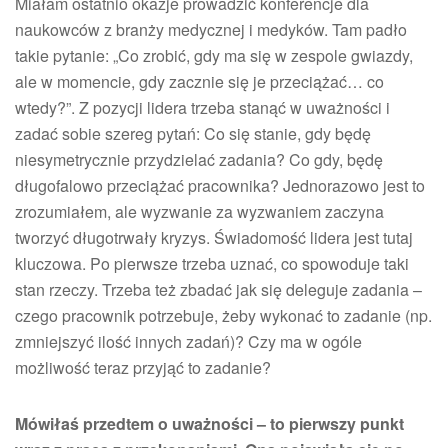
Miałam ostatnio okazje prowadzić konferencje dla
naukowców z branży medycznej i medyków. Tam padło
takie pytanie: „Co zrobić, gdy ma się w zespole gwiazdy,
ale w momencie, gdy zacznie się je przeciążać… co
wtedy?”. Z pozycji lidera trzeba stanąć w uważności i
zadać sobie szereg pytań: Co się stanie, gdy będę
niesymetrycznie przydzielać zadania? Co gdy, będę
długofalowo przeciążać pracownika? Jednorazowo jest to
zrozumiałem, ale wyzwanie za wyzwaniem zaczyna
tworzyć długotrwały kryzys. Świadomość lidera jest tutaj
kluczowa. Po pierwsze trzeba uznać, co spowoduje taki
stan rzeczy. Trzeba też zbadać jak się deleguje zadania –
czego pracownik potrzebuje, żeby wykonać to zadanie (np.
zmniejszyć ilość innych zadań)? Czy ma w ogóle
możliwość teraz przyjąć to zadanie?
Mówiłaś przedtem o uważności – to pierwszy punkt