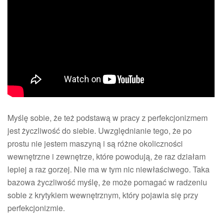
Myślę sobie, że też podstawą w pracy z perfekcjonizmem
jest życzliwość do siebie. Uwzględnianie tego, że po
prostu nie jestem maszyną i są różne okoliczności
wewnętrzne i zewnętrze, które powodują, że raz działam
lepiej a raz gorzej. Nie ma w tym nic niewłaściwego. Taka
bazowa życzliwość myślę, że może pomagać w radzeniu
sobie z krytykiem wewnętrznym, który pojawia się przy
perfekcjonizmie.