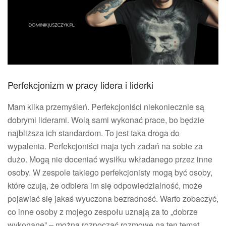
Perfekcjonizm w pracy lidera i liderki
Mam kilka przemyśleń. Perfekcjoniści niekoniecznie są
dobrymi liderami. Wolą sami wykonać prace, bo będzie
najbliższa ich standardom. To jest taka droga do
wypalenia. Perfekcjoniści maja tych zadań na sobie za
dużo. Mogą nie doceniać wysiłku wkładanego przez inne
osoby. W zespole takiego perfekcjonisty mogą być osoby,
które czują, że odbiera im się odpowiedzialność, może
pojawiać się jakaś wyuczona bezradność. Warto zobaczyć,
co inne osoby z mojego zespołu uznają za to „dobrze
wykonane” – można rozpocząć rozmowę na ten temat.