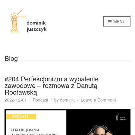
MENU
Blog
#204 Perfekcjonizm a wypalenie
zawodowe – rozmowa z Danutą
Rocławską
on
2022-12-01
Podcast
by
dominik
Leave a Comment
#204
Perfekcjo
a
wypalenie
zawodow