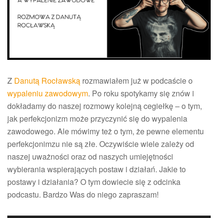
–
rozmowa
z
Danutą
Rocławsk
Z
Danutą Rocławską
rozmawiałem już w podcaście o
wypaleniu zawodowym
. Po roku spotykamy się znów i
dokładamy do naszej rozmowy kolejną cegiełkę – o tym,
jak perfekcjonizm może przyczynić się do wypalenia
zawodowego. Ale mówimy też o tym, że pewne elementu
perfekcjonimzu nie są złe. Oczywiście wiele zależy od
naszej uważności oraz od naszych umiejętności
wybierania wspierających postaw i działań. Jakie to
postawy i działania? O tym dowiecie się z odcinka
podcastu. Bardzo Was do niego zapraszam!