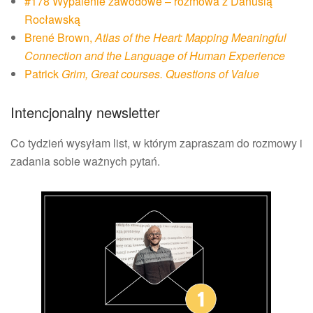
#178 Wypalenie zawodowe – rozmowa z Danusią
Rocławską
Brené Brown,
Atlas of the Heart: Mapping Meaningful
Connection and the Language of Human Experience
Patrick
Grim, Great courses. Questions of Value
Intencjonalny newsletter
Co tydzień wysyłam list, w którym zapraszam do rozmowy i
zadania sobie ważnych pytań.