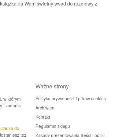
a książka da Wam świetny wsad do rozmowy z
głośność.
Ważne strony
Polityka prywatności i plików cookies
t, w którym
 i zadania
Archiwum
Kontakt
Regulamin sklepu
ączenia do
dostaniesz też
Zasady prezentowania treści i opinii