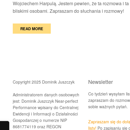
Wojciechem Harpulą. Jestem pewien, że ta rozmowa i t
bliskimi osobami. Zapraszam do słuchania i rozmowy!
READ MORE
Newsletter
Copyright 2025 Dominik Juszczyk
Co tydzień wysyłam lis
Administratorem danych osobowych
zapraszam do rozmowy
jest: Dominik Juszczyk Near-perfect
sobie ważnych pytań.
Performance wpisany do Centralnej
Ewidencji i Informacji o Działalności
Gospodarczej o numerze NIP
Zapraszam się do doł
8681774119 oraz REGON
listy!
Po zapisaniu się 