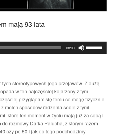
m mają 93 lata
mowa
Używaj
00:00
h
strzałek
w,
do
y
góry
m
oraz
z tych stereotypowych jego przejawów. Z dużą
do
dopada w ten najczęściej kojarzony z tym
dołu
częściej przyglądam się temu co mogę fizycznie
aby
ym z moich sposobów radzenia sobie z tymi
zwiększyć
i, które ten moment w życiu mają już za sobą i
lub
em do rozmowy Darka Palucha, z którym razem
zmniejszyć
40 czy po 50 i jak do tego podchodzimy.
głośność.