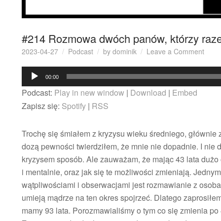
#214 Rozmowa dwóch panów, którzy raze
on
2023-04-27
Podcast
by
dominik
Leave a Comment
#214
Odtwarzacz
Roz
00:00
dwóc
plików
Podcast:
Play in new window
|
Download
|
Embed
panó
dźwiękowych
którz
Zapisz się:
Spotify
|
RSS
raze
mają
Trochę się śmiałem z kryzysu wieku średniego, głównie 
93
lata
dozą pewności twierdziłem, że mnie nie dopadnie. I nie 
kryzysem sposób. Ale zauważam, że mając 43 lata dużo 
i mentalnie, oraz jak się te możliwości zmieniają. Jedn
wątpliwościami i obserwacjami jest rozmawianie z osobam
umieją mądrze na ten okres spojrzeć. Dlatego zaprosił
mamy 93 lata. Porozmawialiśmy o tym co się zmienia po 