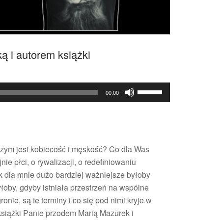
ą i autorem książki
Używaj
00:00
strzałek
do
góry
oraz
 czym jest kobiecość i męskość? Co dla Was
do
ie płci, o rywalizacji, o redefiniowaniu
dołu
k dla mnie dużo bardziej ważniejsze byłoby
aby
yłoby, gdyby istniała przestrzeń na wspólne
zwiększyć
onie, są te terminy i co się pod nimi kryje w
lub
książki Panie przodem Marią Mazurek i
zmniejszyć