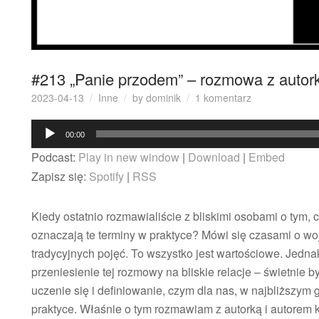
#213 „Panie przodem” – rozmowa z autork
do
2023-04-13
Inne
by
dominik
1 komentarz
#213
Odtwarzacz
„Panie
00:00
przodem”
plików
Podcast:
Play in new window
|
Download
|
Embed
–
dźwiękowych
rozmowa
Zapisz się:
Spotify
|
RSS
z
autorką
Kiedy ostatnio rozmawialiście z bliskimi osobami o tym,
i
autorem
oznaczają te terminy w praktyce? Mówi się czasami o wojn
książki
tradycyjnych pojęć. To wszystko jest wartościowe. Jedna
przeniesienie tej rozmowy na bliskie relacje – świetnie b
uczenie się i definiowanie, czym dla nas, w najbliższym gr
praktyce. Właśnie o tym rozmawiam z autorką i autorem 