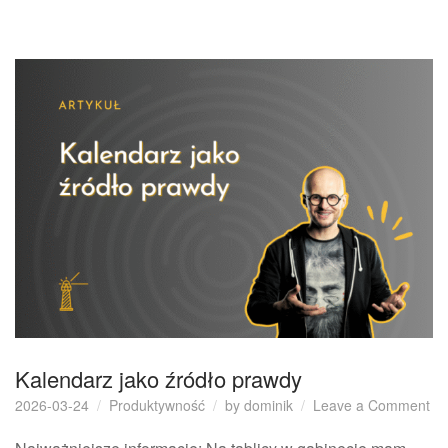
Kalendarz jako źródło prawdy
on
2026-03-24
Produktywność
by
dominik
Leave a Comment
Ka
ja