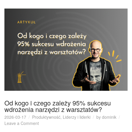
Od kogo i czego zależy 95% sukcesu
wdrożenia narzędzi z warsztatów?
2026-03-17
Produktywność
,
Liderzy i liderki
by
dominik
on
Leave a Comment
Od