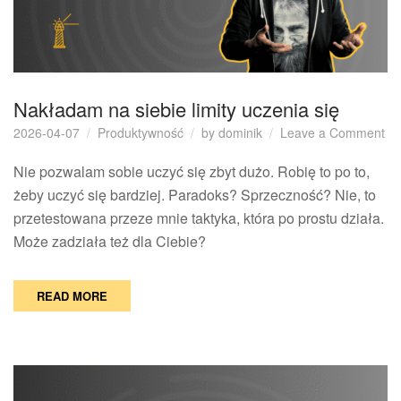
Nakładam na siebie limity uczenia się
on
2026-04-07
Produktywność
by
dominik
Leave a Comment
Na
na
Nie pozwalam sobie uczyć się zbyt dużo. Robię to po to,
sie
żeby uczyć się bardziej. Paradoks? Sprzeczność? Nie, to
lim
przetestowana przeze mnie taktyka, która po prostu działa.
uc
Może zadziała też dla Ciebie?
się
READ MORE