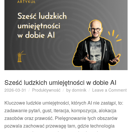
Sześć ludzkich umiejętności w dobie AI
on
2026-03-31
Produktywność
by
dominik
Leave a Comment
Sz
lu
Kluczowe ludzkie umiejętności, których AI nie zastąpi, to:
um
zadawanie pytań, gust, iteracja, kompozycja, alokacja
w
zasobów oraz prawość. Pielęgnowanie tych obszarów
do
pozwala zachować przewagę tam, gdzie technologia
AI