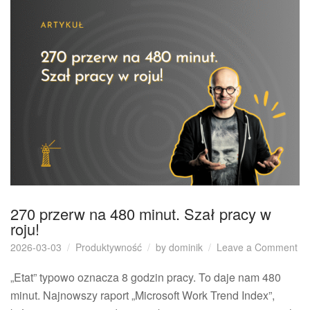
270 przerw na 480 minut. Szał pracy w
roju!
on
2026-03-03
Produktywność
by
dominik
Leave a Comment
27
pr
„Etat” typowo oznacza 8 godzin pracy. To daje nam 480
na
minut. Najnowszy raport „Microsoft Work Trend Index”,
48