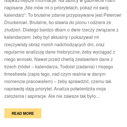
Najważniejsze informacje: Na tablicy w gabinecie mam
źr
napisane „Nie mów mi o priorytetach, pokaż mi swój
pr
kalendarz”. To brutalne zdanie przypisywane jest Peterowi
Druckerowi. Brutalne, bo stawia do pionu i odziera ze
złudzeń. Dlatego bardzo dbam o dwie rzeczy związane z
kalendarzem: żeby był aktualny i pokazywał mi
rzeczywisty obraz moich nadchodzących dni, oraz
regularnie analizuję dane historyczne, żeby wyciągać z
niego wnioski. Nawet przed chwilą zestawiłem dane z
trzech źródeł – kalendarza, Todoist (zadania) i mojego
timesheeta (zapis tego, nad czym realnie w danym
momencie pracowałem) – żeby sprawdzić, czemu tak
naprawdę daję priorytet. Analiza potwierdziła moje
założenia i aspiracje. Ale nie zawsze tak było…
READ MORE