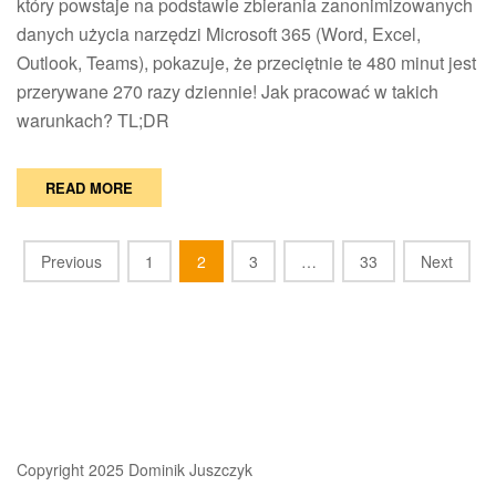
który powstaje na podstawie zbierania zanonimizowanych
mi
danych użycia narzędzi Microsoft 365 (Word, Excel,
Sz
Outlook, Teams), pokazuje, że przeciętnie te 480 minut jest
pr
w
przerywane 270 razy dziennie! Jak pracować w takich
roj
warunkach? TL;DR
READ MORE
Posts
Previous
1
2
3
…
33
Next
navigation
Copyright 2025 Dominik Juszczyk