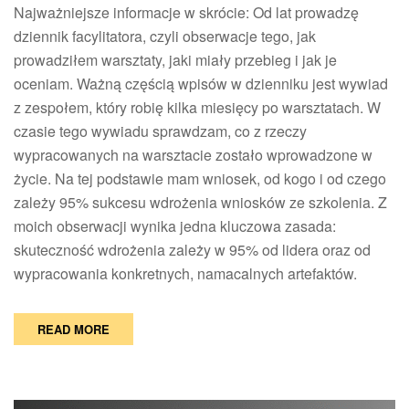
kogo
Najważniejsze informacje w skrócie: Od lat prowadzę
i
dziennik facylitatora, czyli obserwacje tego, jak
czego
prowadziłem warsztaty, jaki miały przebieg i jak je
zależy
oceniam. Ważną częścią wpisów w dzienniku jest wywiad
95%
z zespołem, który robię kilka miesięcy po warsztatach. W
sukcesu
wdrożenia
czasie tego wywiadu sprawdzam, co z rzeczy
narzędzi
wypracowanych na warsztacie zostało wprowadzone w
z
życie. Na tej podstawie mam wniosek, od kogo i od czego
warsztatów?
zależy 95% sukcesu wdrożenia wniosków ze szkolenia. Z
moich obserwacji wynika jedna kluczowa zasada:
skuteczność wdrożenia zależy w 95% od lidera oraz od
wypracowania konkretnych, namacalnych artefaktów.
READ MORE