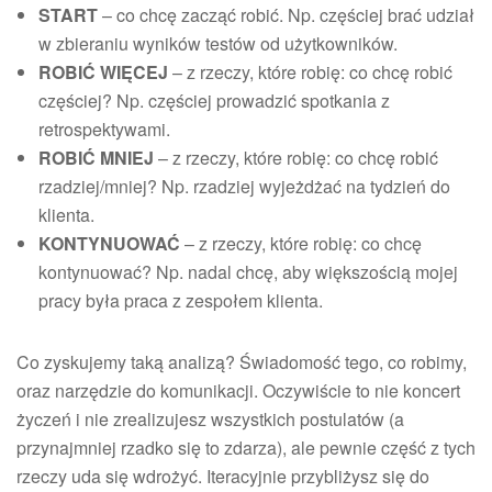
START
– co chcę zacząć robić. Np. częściej brać udział
w zbieraniu wyników testów od użytkowników.
ROBIĆ WIĘCEJ
– z rzeczy, które robię: co chcę robić
częściej? Np. częściej prowadzić spotkania z
retrospektywami.
ROBIĆ MNIEJ
– z rzeczy, które robię: co chcę robić
rzadziej/mniej? Np. rzadziej wyjeżdżać na tydzień do
klienta.
KONTYNUOWAĆ
– z rzeczy, które robię: co chcę
kontynuować? Np. nadal chcę, aby większością mojej
pracy była praca z zespołem klienta.
Co zyskujemy taką analizą? Świadomość tego, co robimy,
oraz narzędzie do komunikacji. Oczywiście to nie koncert
życzeń i nie zrealizujesz wszystkich postulatów (a
przynajmniej rzadko się to zdarza), ale pewnie część z tych
rzeczy uda się wdrożyć. Iteracyjnie przybliżysz się do