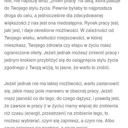
Nie, nie napiszę teraz „zmień pracę” na taką, która pasuje
do Twojego stylu życia. Pewnie byłaby to najprostsza
droga do celu, a jednocześnie dla zdecydowanej
większości z nas jest ona niedostępna. Rynek pracy jest,
jaki jest, i daje określone możliwości. W zależności od
Twojego wieku, wielkości miejscowości, w której
mieszkasz, Twojego zdrowia czy etapu w życiu masz
ograniczone oferty. Jeżeli jednak możesz zmienić pracę i
jednym krokiem przybliżyć się do osiągnięcia stylu życia
zgodnego z Twoją wizją, to jasne, że warto to zrobić.
Jeżeli jednak nie ma takiej możliwości, warto zastanowić
się, jakie masz pole manewru w obecnej pracy. Jeżeli
masz jasność co do tego, do czego dążysz, i prawdą jest,
że zawsze w pracy (i w życiu) mamy więcej do zrobienia
niż czasu (energii, przestrzeni) na zrobienie tego, to
możesz wybierać, czym się zajmiesz, a czym nie. Albo
czym zajmiesz się bardziej, a czym mniej.