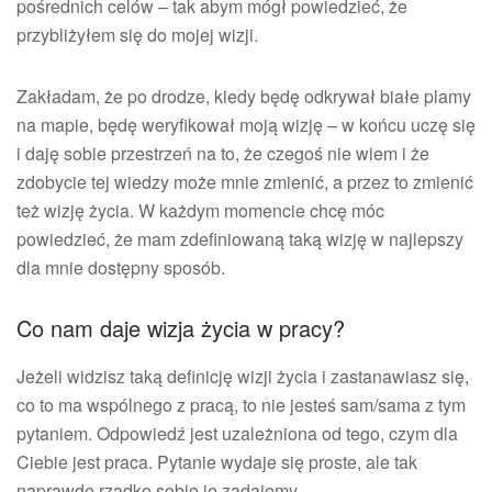
pośrednich celów – tak abym mógł powiedzieć, że
przybliżyłem się do mojej wizji.
Zakładam, że po drodze, kiedy będę odkrywał białe plamy
na mapie, będę weryfikował moją wizję – w końcu uczę się
i daję sobie przestrzeń na to, że czegoś nie wiem i że
zdobycie tej wiedzy może mnie zmienić, a przez to zmienić
też wizję życia. W każdym momencie chcę móc
powiedzieć, że mam zdefiniowaną taką wizję w najlepszy
dla mnie dostępny sposób.
Co nam daje wizja życia w pracy?
Jeżeli widzisz taką definicję wizji życia i zastanawiasz się,
co to ma wspólnego z pracą, to nie jesteś sam/sama z tym
pytaniem. Odpowiedź jest uzależniona od tego, czym dla
Ciebie jest praca. Pytanie wydaje się proste, ale tak
naprawdę rzadko sobie je zadajemy.