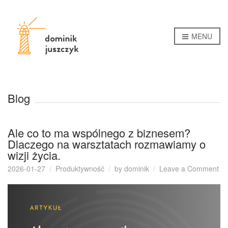
MENU
Blog
Ale co to ma wspólnego z biznesem?
Dlaczego na warsztatach rozmawiamy o
wizji życia.
on
2026-01-27
Produktywność
by
dominik
Leave a Comment
Al
co
to
m
ws