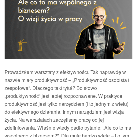
z
bi
Dl
na
wa
ro
o
wiz
życ
Prowadziłem warsztaty z efektywności. Tak naprawdę w
nazwie miały produktywność – „Produktywność osobista i
zespołowa”. Dlaczego taki tytuł? Bo słowo
„produktywność” jest lepiej rozpoznawane. W praktyce
produktywność jest tylko narzędziem (i to jednym z wielu)
do efektywnego działania. Innym narzędziem jest wizja
życia. Na warsztatach zaczęliśmy pracę od jej
zdefiniowania. Właśnie wtedy padło pytanie: „Ale co to ma
wspólnego z biznesem?”. Dla mnie bardzo wiele – i o tym