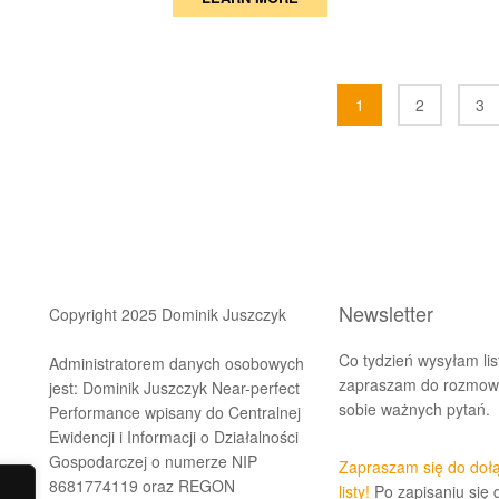
Posts
1
2
3
navigation
Newsletter
Copyright 2025 Dominik Juszczyk
Co tydzień wysyłam lis
Administratorem danych osobowych
zapraszam do rozmowy
jest: Dominik Juszczyk Near-perfect
sobie ważnych pytań.
Performance wpisany do Centralnej
Ewidencji i Informacji o Działalności
Gospodarczej o numerze NIP
Zapraszam się do doł
8681774119 oraz REGON
listy!
Po zapisaniu się 