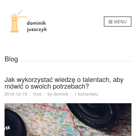
MENU
Blog
Jak wykorzystać wiedzę o talentach, aby
mówić o swoich potrzebach?
do
2016-12-19
Inne
by
dominik
1 komentarz
Jak
wykorzystać
wiedzę
o
talentach,
aby