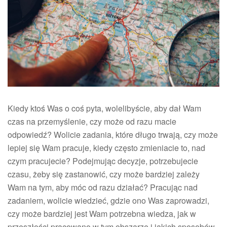
mówić
o
swoich
potrzebach?
Kiedy ktoś Was o coś pyta, wolelibyście, aby dał Wam
czas na przemyślenie, czy może od razu macie
odpowiedź? Wolicie zadania, które długo trwają, czy może
lepiej się Wam pracuje, kiedy często zmieniacie to, nad
czym pracujecie? Podejmując decyzje, potrzebujecie
czasu, żeby się zastanowić, czy może bardziej zależy
Wam na tym, aby móc od razu działać? Pracując nad
zadaniem, wolicie wiedzieć, gdzie ono Was zaprowadzi,
czy może bardziej jest Wam potrzebna wiedza, jak w
przeszłości pracowano w tym obszarze i jakich sposobów