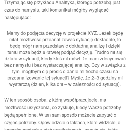
Trzymając się przykładu Analityka, którego potrzebą jest
czas do namysłu, taki komunikat mógłby wyglądać
następująco:
Mamy do podjęcia decyzję w projekcie XYZ. Jeżeli będę
miał możliwość przeanalizować sytuację dokładnie, to
będę mógł nam przedstawić dokładną analizę i dzięki
temu może będzie łatwiej podjąć decyzję. Trudno mi się
działa w sytuacji, kiedy ktoś mi mówi, że mam zdecydować
bez namysłu i bez wystarczającej analizy. Czy w związku z
tym, mógłbym cię prosić o danie mi trochę czasu na
przeanalizowanie tej sytuacji? Myślę, że 2–3 godziny mi
wystarczą (dzień, kilka dni – w zależności od sytuacji).
W ten sposób osoba, z którą współpracujecie, ma
możliwość usłyszenia, co zyskuje, kiedy Wasze potrzeby
będą spełnione. W ten sam sposób możecie zapytać o
czyjeś potrzeby. Opowiedzcie o faktach, które widzicie, o
konsekwencjach z nich wynikających i zapytajcie, jakie