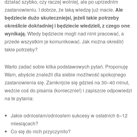
działać szybko, czy raczej wolniej, ale po uprzednim
zastanowieniu. I dobrze, że taką wiedzę już macie.
Ale
będziecie dużo skuteczniejsi, jeżeli takie potrzeby
określicie dokładniej i będziecie wiedzieli, z czego one
wynikają.
Wtedy będziecie mogli nad nimi pracować, a
przede wszystkim je komunikować. Jak można określić
takie potrzeby?
Warto zadać sobie kilka podstawowych pytań. Proponuję
Wam, abyście znaleźli dla siebie możliwość spokojnego
zastanowienia się. Zamknijcie się gdzieś na 30–40 minut,
weźcie coś do pisania (koniecznie!) i zapiszcie odpowiedzi
na te pytania:
Jakie odniosłam/odniosłem sukcesy w ostatnich 6–12
miesiącach?
Co się do nich przyczyniło?