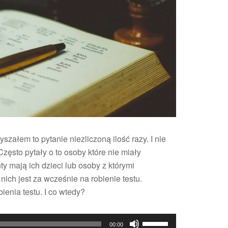
szałem to pytanie niezliczoną ilość razy. I nie
Często pytały o to osoby które nie miały
ty mają ich dzieci lub osoby z którymi
 nich jest za wcześnie na robienie testu.
enia testu. I co wtedy?
Używaj
00:00