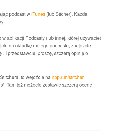
iając podcast w
iTunes
(lub Sticher). Każda
ny.
 aplikacji Podcasty (lub innej, której używacie)
ijcie na okładkę mojego podcastu, znajdźcie
”. I przedstawcie, proszę, szczerą opinię o
Stitchera, to wejdźcie na
npp.run/stitcher
,
ews”. Tam też możecie zostawić szczerą ocenę