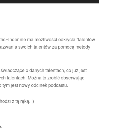
strzałek
do
góry
oraz
do
thsFinder nie ma możliwości odkrycia “talentów
dołu
 nazwania swoich talentów za pomocą metody
aby
zwiększyć
lub
wiadczące o danych talentach, co już jest
zmniejszyć
ych talentach. Można to zrobić obserwując
głośność.
o tym jest nowy odcinek podcastu.
odzi z tą ręką. :)