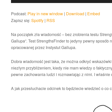
plików
dźwiękowych
Podcast:
Play in new window
|
Download
|
Embed
Zapisz się:
Spotify
|
RSS
Na początek zła wiadomość – bez zrobienia testu Streng
Gallupa”. Test StrengthsFinder to jedyny pewny sposób
opracowanej przez Instystut Gallupa.
Dobra wiadomość jest taka, że można odkryć wskazówki ś
niezłym przybliżeniem, kiedy nie mam wiedzy o faktyczn
pewne zachowania ludzi i rozmawiając z nimi. I właśnie 
A jak przesłuchacie odcinek to będziecie wiedzieć o co ch