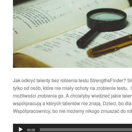
Jak odkryć talenty bez robienia testu StrengthsFinder? Sły
tylko od osób, które nie miały ochoty na zrobienie testu. 
możliwości zrobienia go. A chciałyby wiedzieć jakie talen
współpracują a których talentów nie znają. Dzieci, bo dla
Współpracownicy, bo nie możemy nikogo zmuszać do robi
Odtwarzacz
00:00