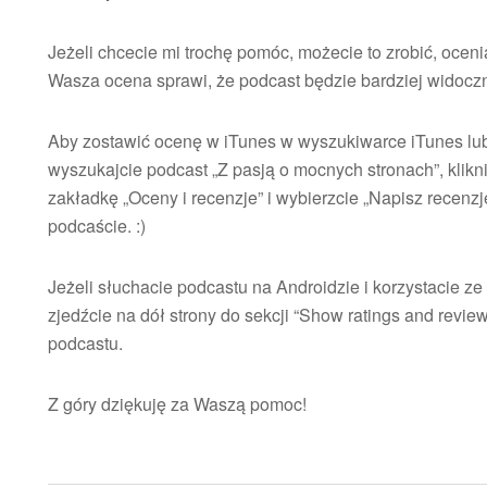
Jeżeli chcecie mi trochę pomóc, możecie to zrobić, ocen
Wasza ocena sprawi, że podcast będzie bardziej widocz
Aby zostawić ocenę w iTunes w wyszukiwarce iTunes lub w
wyszukajcie podcast „Z pasją o mocnych stronach”, klikn
zakładkę „Oceny i recenzje” i wybierzcie „Napisz recenzję
podcaście. :)
Jeżeli słuchacie podcastu na Androidzie i korzystacie ze 
zjedźcie na dół strony do sekcji “Show ratings and revi
podcastu.
Z góry dziękuję za Waszą pomoc!