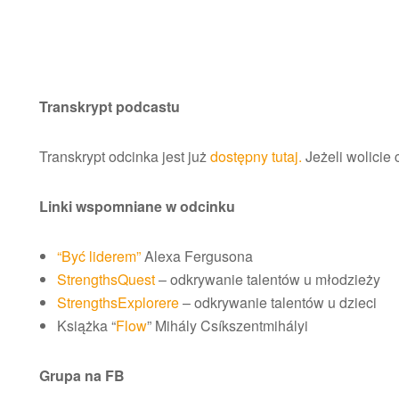
Transkrypt podcastu
Transkrypt odcinka jest już
dostępny tutaj.
Jeżeli wolicie 
Linki wspomniane w odcinku
“Być liderem”
Alexa Fergusona
StrengthsQuest
– odkrywanie talentów u młodzieży
StrengthsExplorere
– odkrywanie talentów u dzieci
Książka “
Flow
” Mihály Csíkszentmihályi
Grupa na FB