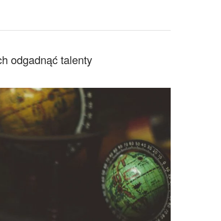
h odgadnąć talenty
ych