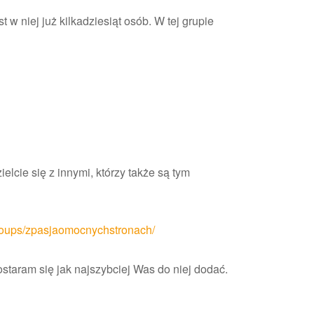
t w niej już kilkadziesiąt osób.
W tej grupie
elcie się z innymi, którzy także są tym
roups/zpasjaomocnychstronach/
postaram się jak najszybciej Was do niej dodać.