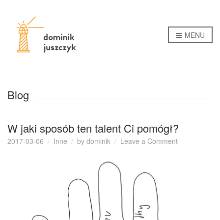
MENU
Blog
W jaki sposób ten talent Ci pomógł?
on
2017-03-06
Inne
by
dominik
Leave a Comment
W
jaki
sposób
ten
talent
Ci
pomógł?