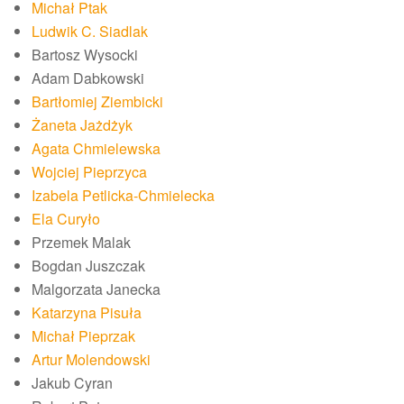
Michał Ptak
Ludwik C. Siadlak
Bartosz Wysocki
Adam Dabkowski
Bartłomiej Ziembicki
Żaneta Jażdżyk
Agata Chmielewska
Wojciej Pieprzyca
Izabela Petlicka-Chmielecka
Ela Curyło
Przemek Malak
Bogdan Juszczak
Malgorzata Janecka
Katarzyna Pisuła
Michał Pieprzak
Artur Molendowski
Jakub Cyran