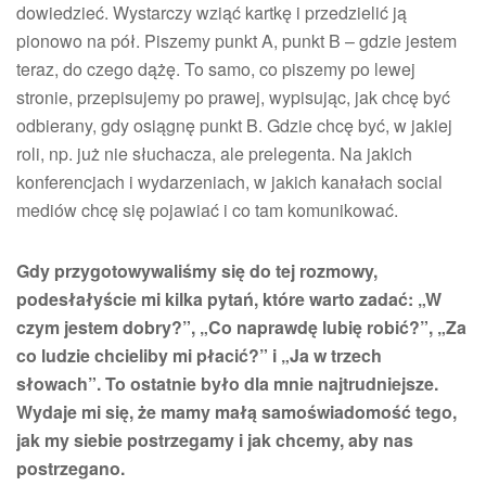
dowiedzieć. Wystarczy wziąć kartkę i przedzielić ją
pionowo na pół. Piszemy punkt A, punkt B – gdzie jestem
teraz, do czego dążę. To samo, co piszemy po lewej
stronie, przepisujemy po prawej, wypisując, jak chcę być
odbierany, gdy osiągnę punkt B. Gdzie chcę być, w jakiej
roli, np. już nie słuchacza, ale prelegenta. Na jakich
konferencjach i wydarzeniach, w jakich kanałach social
mediów chcę się pojawiać i co tam komunikować.
Gdy przygotowywaliśmy się do tej rozmowy,
podesłałyście mi kilka pytań, które warto zadać: „W
czym jestem dobry?”, „Co naprawdę lubię robić?”, „Za
co ludzie chcieliby mi płacić?” i „Ja w trzech
słowach”. To ostatnie było dla mnie najtrudniejsze.
Wydaje mi się, że mamy małą samoświadomość tego,
jak my siebie postrzegamy i jak chcemy, aby nas
postrzegano.