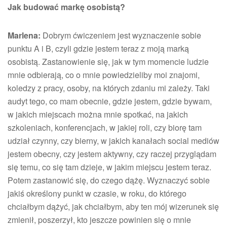
Jak budować markę osobistą?
Marlena:
Dobrym ćwiczeniem jest wyznaczenie sobie
punktu A i B, czyli gdzie jestem teraz z moją marką
osobistą. Zastanowienie się, jak w tym momencie ludzie
mnie odbierają, co o mnie powiedzieliby moi znajomi,
koledzy z pracy, osoby, na których zdaniu mi zależy. Taki
audyt tego, co mam obecnie, gdzie jestem, gdzie bywam,
w jakich miejscach można mnie spotkać, na jakich
szkoleniach, konferencjach, w jakiej roli, czy biorę tam
udział czynny, czy bierny, w jakich kanałach social mediów
jestem obecny, czy jestem aktywny, czy raczej przyglądam
się temu, co się tam dzieje, w jakim miejscu jestem teraz.
Potem zastanowić się, do czego dążę. Wyznaczyć sobie
jakiś określony punkt w czasie, w roku, do którego
chciałbym dążyć, jak chciałbym, aby ten mój wizerunek się
zmienił, poszerzył, kto jeszcze powinien się o mnie