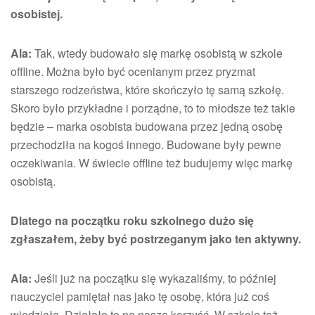
osobistej.
Ala:
Tak, wtedy budowało się markę osobistą w szkole
offline. Można było być ocenianym przez pryzmat
starszego rodzeństwa, które skończyło tę samą szkołę.
Skoro było przykładne i porządne, to to młodsze też takie
będzie – marka osobista budowana przez jedną osobę
przechodziła na kogoś innego. Budowane były pewne
oczekiwania. W świecie offline też budujemy więc markę
osobistą.
Dlatego na początku roku szkolnego dużo się
zgłaszałem, żeby być postrzeganym jako ten aktywny.
Ala:
Jeśli już na początku się wykazaliśmy, to później
nauczyciel pamiętał nas jako tę osobę, która już coś
wiedziała. Działało to na naszą korzyść. W szkole też