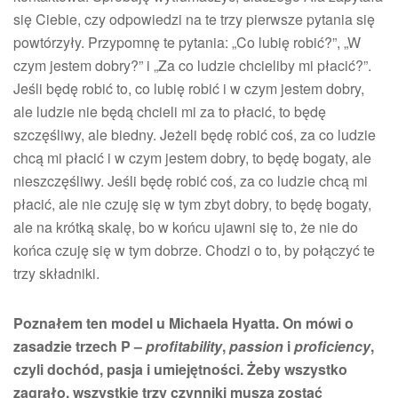
się Ciebie, czy odpowiedzi na te trzy pierwsze pytania się
powtórzyły. Przypomnę te pytania: „Co lubię robić?”, „W
czym jestem dobry?” i „Za co ludzie chcieliby mi płacić?”.
Jeśli będę robić to, co lubię robić i w czym jestem dobry,
ale ludzie nie będą chcieli mi za to płacić, to będę
szczęśliwy, ale biedny. Jeżeli będę robić coś, za co ludzie
chcą mi płacić i w czym jestem dobry, to będę bogaty, ale
nieszczęśliwy. Jeśli będę robić coś, za co ludzie chcą mi
płacić, ale nie czuję się w tym zbyt dobry, to będę bogaty,
ale na krótką skalę, bo w końcu ujawni się to, że nie do
końca czuję się w tym dobrze. Chodzi o to, by połączyć te
trzy składniki.
Poznałem ten model u Michaela Hyatta. On mówi o
zasadzie trzech P –
profitability
,
passion
i
proficiency
,
czyli dochód, pasja i umiejętności. Żeby wszystko
zagrało, wszystkie trzy czynniki muszą zostać