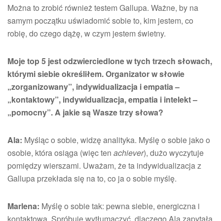
Można to zrobić również testem Gallupa. Ważne, by na
samym początku uświadomić sobie to, kim jestem, co
robię, do czego dążę, w czym jestem świetny.
Moje top 5 jest odzwierciedlone w tych trzech słowach,
którymi siebie określiłem. Organizator w słowie
„zorganizowany”, indywidualizacja i empatia –
„kontaktowy”, indywidualizacja, empatia i intelekt –
„pomocny”. A jakie są Wasze trzy słowa?
Ala:
Myśląc o sobie, widzę analityka. Myślę o sobie jako o
osobie, która osiąga (więc ten
achiever
), dużo wyczytuje
pomiędzy wierszami. Uważam, że ta indywidualizacja z
Gallupa przekłada się na to, co ja o sobie myślę.
Marlena:
Myślę o sobie tak: pewna siebie, energiczna i
kontaktowa. Spróbuję wytłumaczyć, dlaczego Ala zapytała