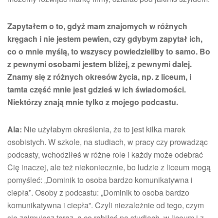
Zapytałem o to, gdyż mam znajomych w różnych
kręgach i nie jestem pewien, czy gdybym zapytał ich,
co o mnie myślą, to wszyscy powiedzieliby to samo. Bo
z pewnymi osobami jestem bliżej, z pewnymi dalej.
Znamy się z różnych okresów życia, np. z liceum, i
tamta część mnie jest gdzieś w ich świadomości.
Niektórzy znają mnie tylko z mojego podcastu.
Ala:
Nie użyłabym określenia, że to jest kilka marek
osobistych. W szkole, na studiach, w pracy czy prowadząc
podcasty, wchodziłeś w różne role i każdy może odebrać
Cię inaczej, ale też niekoniecznie, bo ludzie z liceum mogą
pomyśleć: „Dominik to osoba bardzo komunikatywna i
ciepła”. Osoby z podcastu: „Dominik to osoba bardzo
komunikatywna i ciepła”. Czyli niezależnie od tego, czym
się zajmujesz teraz, a co robiłeś na studiach, w liceum i z