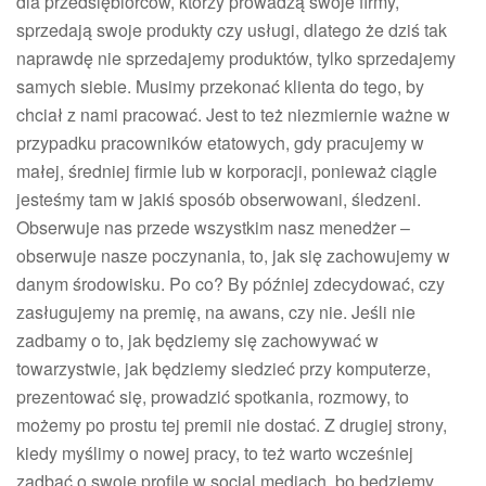
dla przedsiębiorców, którzy prowadzą swoje firmy,
sprzedają swoje produkty czy usługi, dlatego że dziś tak
naprawdę nie sprzedajemy produktów, tylko sprzedajemy
samych siebie. Musimy przekonać klienta do tego, by
chciał z nami pracować. Jest to też niezmiernie ważne w
przypadku pracowników etatowych, gdy pracujemy w
małej, średniej firmie lub w korporacji, ponieważ ciągle
jesteśmy tam w jakiś sposób obserwowani, śledzeni.
Obserwuje nas przede wszystkim nasz menedżer –
obserwuje nasze poczynania, to, jak się zachowujemy w
danym środowisku. Po co? By później zdecydować, czy
zasługujemy na premię, na awans, czy nie. Jeśli nie
zadbamy o to, jak będziemy się zachowywać w
towarzystwie, jak będziemy siedzieć przy komputerze,
prezentować się, prowadzić spotkania, rozmowy, to
możemy po prostu tej premii nie dostać. Z drugiej strony,
kiedy myślimy o nowej pracy, to też warto wcześniej
zadbać o swoje profile w social mediach, bo będziemy