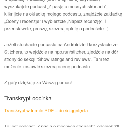
wyszukajcie podcast „Z pasją o mocnych stronach”,
kliknijcie na okładkę mojego podcastu, znajdźcie zakładkę
„Oceny i recenzje” i wybierzcie „Napisz recenzję”. I
przedstawcie, proszę, szczerą opinię o podcaście. :)
Jeżeli słuchacie podcastu na Androidzie i korzystacie ze
Stitchera, to wejdźcie na npp.run/stitcher, zjedźcie na dół
strony do sekcji “Show ratings and reviews”. Tam też
możecie zostawić szczerą ocenę podcastu.
Z góry dziękuję za Waszą pomoc!
Transkrypt odcinka
Transkrypt w formie PDF – do ściągnięcia
To jest podcast „Z pasją o mocnych stronach”, odcinek 79.