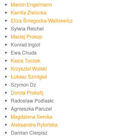
Marcin Engelmann
Kamila Zielonka
Eliza Śniegocka-Walkiewicz
Sylwia Reichel
Maciej Prokop
Konrad Inglot
Ewa Chuda
Kasia Toczek
Krzysztof Wolski
Łukasz Szmigiel
Szymon Dz
Dorota Prokofij
Radosław Podlaski
Agnieszka Paruzel
Magdalena Seroka
Aleksandra Rybińska
Damian Cierpisz