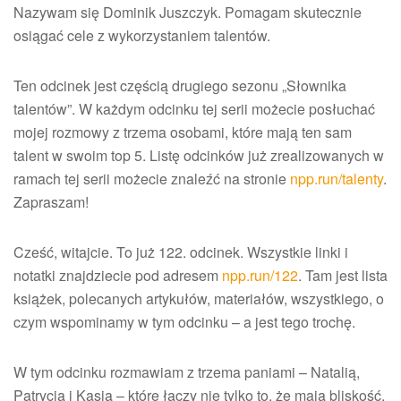
Nazywam się Dominik Juszczyk. Pomagam skutecznie
osiągać cele z wykorzystaniem talentów.
Ten odcinek jest częścią drugiego sezonu „Słownika
talentów”. W każdym odcinku tej serii możecie posłuchać
mojej rozmowy z trzema osobami, które mają ten sam
talent w swoim top 5. Listę odcinków już zrealizowanych w
ramach tej serii możecie znaleźć na stronie
npp.run/talenty
.
Zapraszam!
Cześć, witajcie. To już 122. odcinek. Wszystkie linki i
notatki znajdziecie pod adresem
npp.run/122
. Tam jest lista
książek, polecanych artykułów, materiałów, wszystkiego, o
czym wspominamy w tym odcinku – a jest tego trochę.
W tym odcinku rozmawiam z trzema paniami – Natalią,
Patrycją i Kasią – które łączy nie tylko to, że mają bliskość,