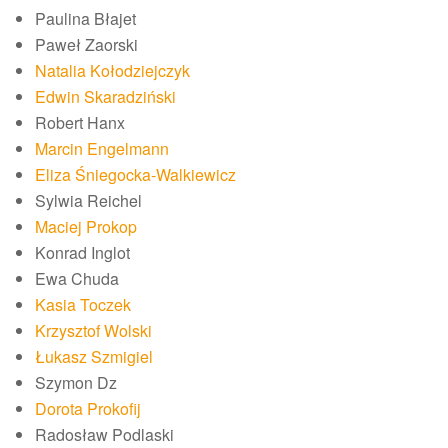
Paulina Błajet
Paweł Zaorski
Natalia Kołodziejczyk
Edwin Skaradziński
Robert Hanx
Marcin Engelmann
Eliza Śniegocka-Walkiewicz
Sylwia Reichel
Maciej Prokop
Konrad Inglot
Ewa Chuda
Kasia Toczek
Krzysztof Wolski
Łukasz Szmigiel
Szymon Dz
Dorota Prokofij
Radosław Podlaski