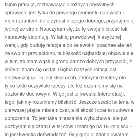
fajnie pracuje, rozmawiając o różnych prywatnych
sprawach, jest tylko do pewnego momentu sprawcza i
moim zdaniem nie przynosi niczego dobrego, przynajmniej
jednej ze stron. Nauczyłam się, że tę swoją bliskość tak
naprawdę stopniuję. W takiej prawdziwej, klasycznej
wersji, gdy buduję relacje albo ze swoimi coachee ale też
ze swoimi przyjaciółmi, ta bliskość najbardziej objawia się
w tym, że mam wąskie grono bardzo dobrych przyjaciół, z
którymi znam się od lat. Głębia naszych relacji jest
niezwyczajna. To jest kilka osób, z którymi dzielimy nie
tylko takie oczywiste rzeczy, ale też rozumiemy się na
poziomie duchowym. Więc jest to kwestia interpretacji,
tego, jak my rozumiemy bliskość. Jeszcze sześć lat temu w
pierwszej piątce miałam czar, a bliskość i czar to cudowne
połączenie. To jest taka mieszanka wybuchowa, ale już
pozbyłam się czaru i w tej chwili mam go na 16. miejscu –
to jest kwestia doświadczeń. Gdy głębiej zdefiniowałam