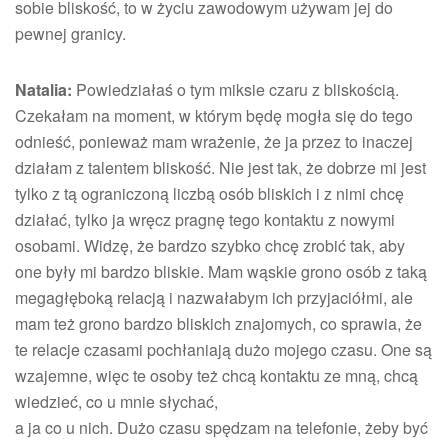
sobie bliskość, to w życiu zawodowym używam jej do
pewnej granicy.
Natalia:
Powiedziałaś o tym miksie czaru z bliskością.
Czekałam na moment, w którym będę mogła się do tego
odnieść, ponieważ mam wrażenie, że ja przez to inaczej
działam z talentem bliskość. Nie jest tak, że dobrze mi jest
tylko z tą ograniczoną liczbą osób bliskich i z nimi chcę
działać, tylko ja wręcz pragnę tego kontaktu z nowymi
osobami. Widzę, że bardzo szybko chcę zrobić tak, aby
one były mi bardzo bliskie. Mam wąskie grono osób z taką
megagłęboką relacją i nazwałabym ich przyjaciółmi, ale
mam też grono bardzo bliskich znajomych, co sprawia, że
te relacje czasami pochłaniają dużo mojego czasu. One są
wzajemne, więc te osoby też chcą kontaktu ze mną, chcą
wiedzieć, co u mnie słychać,
a ja co u nich. Dużo czasu spędzam na telefonie, żeby być