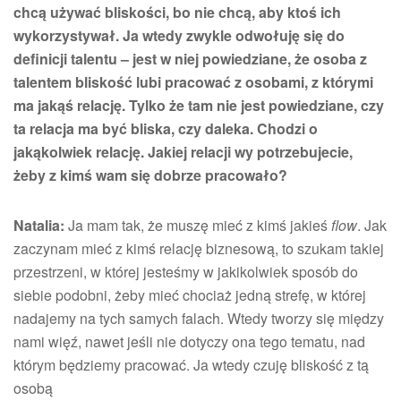
chcą używać bliskości, bo nie chcą, aby ktoś ich
wykorzystywał. Ja wtedy zwykle odwołuję się do
definicji talentu – jest w niej powiedziane, że osoba z
talentem bliskość lubi pracować z osobami, z którymi
ma jakąś relację. Tylko że tam nie jest powiedziane, czy
ta relacja ma być bliska, czy daleka. Chodzi o
jakąkolwiek relację. Jakiej relacji wy potrzebujecie,
żeby z kimś wam się dobrze pracowało?
Natalia:
Ja mam tak, że muszę mieć z kimś jakieś
flow
. Jak
zaczynam mieć z kimś relację biznesową, to szukam takiej
przestrzeni, w której jesteśmy w jakikolwiek sposób do
siebie podobni, żeby mieć chociaż jedną strefę, w której
nadajemy na tych samych falach. Wtedy tworzy się między
nami więź, nawet jeśli nie dotyczy ona tego tematu, nad
którym będziemy pracować. Ja wtedy czuję bliskość z tą
osobą