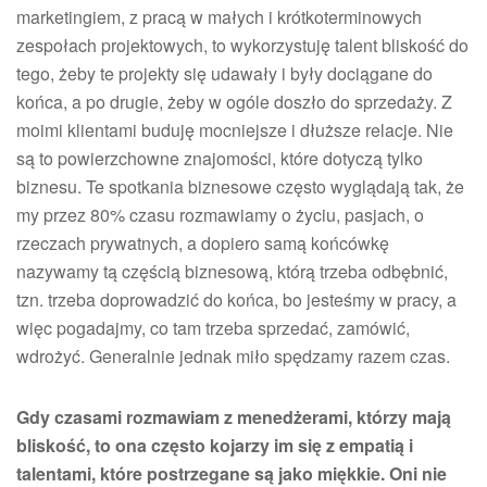
marketingiem, z pracą w małych i krótkoterminowych
zespołach projektowych, to wykorzystuję talent bliskość do
tego, żeby te projekty się udawały i były dociągane do
końca, a po drugie, żeby w ogóle doszło do sprzedaży. Z
moimi klientami buduję mocniejsze i dłuższe relacje. Nie
są to powierzchowne znajomości, które dotyczą tylko
biznesu. Te spotkania biznesowe często wyglądają tak, że
my przez 80% czasu rozmawiamy o życiu, pasjach, o
rzeczach prywatnych, a dopiero samą końcówkę
nazywamy tą częścią biznesową, którą trzeba odbębnić,
tzn. trzeba doprowadzić do końca, bo jesteśmy w pracy, a
więc pogadajmy, co tam trzeba sprzedać, zamówić,
wdrożyć. Generalnie jednak miło spędzamy razem czas.
Gdy czasami rozmawiam z menedżerami, którzy mają
bliskość, to ona często kojarzy im się z empatią i
talentami, które postrzegane są jako miękkie. Oni nie