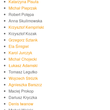
Katarzyna Pisuła
Michał Pieprzak
Robert Potępa
Anna Skulimowska
Krzysztof Kempiński
Krzysztof Kozak
Grzegorz Sztank
Ela Śmigiel
Karol Jurczyk
Michał Chojecki
Łukasz Adamski
Tomasz Legutko
Wojciech Strózik
Agnieszka Barszcz
Maciej Prokop
Dariusz Kryczka
Denis Iwanow