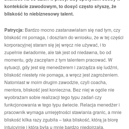
kontekście zawodowym, to dosyć często słyszę, że
bliskość to niebiznesowy talent.
Patrycja:
Bardzo mocno zastanawiałam się nad tym, czy
bliskość mi pomaga, i doszłam do wniosku, że w tej części
korporacyjnej staram się jej wręcz nie używać, i to
zupełnie świadomie, ale tak jest od niedawna, bo od
momentu, gdy zaczęłam z tym talentem pracować. W
sytuacji, gdy jest się menedżerem i zarządza się ludźmi,
bliskość niestety nie pomaga, a wręcz jest zagrożeniem.
Natomiast w moim drugim zawodzie, czyli coacha,
mentora, bliskość jest konieczna. Bez niej w ogóle nie
wyobrażam sobie realizacji tego typu zadań czy
funkcjonowania w tego typu świecie. Relacja menedżer i
pracownik wymaga umiejętności stawiania granic, a mnie
bliskość kilka razy zgubiła – taka bliskość, którą ja biorę
intuicyjnie i która była u mnie bardzo niedojrzała.