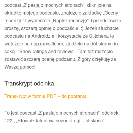
podcast „Z pasją o mocnych stronach”, kliknijcie na
okładkę mojego podcastu, znajdźcie zakładkę „Oceny i
recenzje” i wybierzcie „Napisz recenzję”. I przedstawcie,
proszę, szczerą opinię o podcaście. :) Jeżeli słuchacie
podcastu na Androidzie i korzystacie ze Stitchera, to
wejdźcie na npp.run/stitcher, zjedźcie na dół strony do
sekcji “Show ratings and reviews”. Tam też możecie
zostawić szczerą ocenę podcastu. Z góry dziękuję za
Waszą pomoc!
Transkrypt odcinka
Transkrypt w formie PDF – do pobrania
To jest podcast „Z pasją o mocnych stronach”, odcinek
122., „Słownik talentów, sezon drugi – bliskość”.