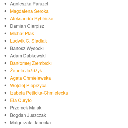
Agnieszka Paruzel
Magdalena Seroka
Aleksandra Rybińska
Damian Cierpisz
Michał Ptak
Ludwik C. Siadlak
Bartosz Wysocki
Adam Dabkowski
Bartłomiej Ziembicki
Żaneta Jażdżyk
Agata Chmielewska
Wojciej Pieprzyca
Izabela Petlicka-Chmielecka
Ela Curyło
Przemek Malak
Bogdan Juszczak
Malgorzata Janecka