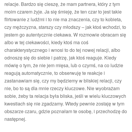
relacje. Bardzo się cieszę, że mam partnera, który z tym
moim czarem żyje. Ja się śmieję, że ten czar to jest takie
flirtowanie z ludźmi i to nie ma znaczenia, czy to kobieta,
czy mężczyzna, starszy czy młodszy – jak ktoś wchodzi, to
jestem go autentycznie ciekawa. W rozmowie obracam się
albo w tej ciekawości, kiedy ktoś ma coś
charakterystycznego i wnosi to do tej nowej relacji, albo
odnoszę się do siebie i patrzę, jak ktoś reaguje. Kiedy
mówię o tym, że nie jem mięsa, lub o czymś, na co ludzie
reagują automatycznie, to obserwuję te reakcje i
zastanawiam się, czy my będziemy w bliskiej relacji, czy
nie, bo to są dla mnie rzeczy kluczowe. Nie wyobrażam
sobie, żeby ta relacja była bliska, jeśli w wielu kluczowych
kwestiach się nie zgadzamy. Wtedy pewnie zostaję w tym
obszarze czaru, gdzie poznałam te osobę, i przechodzę do
następnej.