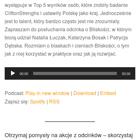
występuje w Top 5 wyników osób, które zrobiły badanie
CliftonStrenghs i ustawiły Polskę jako kraj. Jednocześnie
jest to talent, który bardzo często jest nie zrozumiały.
Zapraszam do posłuchania odcinka o Bliskości, w którym
biorą udział Natalia Łuczak, Katarzyna Bosak i Patrycja
Dębska. Rozmiam o blaskach i cieniach Bliskości, o tym
jak z niej korzystać w praktyce oraz jak ją rozwijać.
Odtwarzacz
00:00
00:00
plików
dźwiękowych
Podcast:
Play in new window
|
Download
|
Embed
Zapisz się:
Spotify
|
RSS
Otrzymaj pomysły na akcje z odcinków – skorzystaj