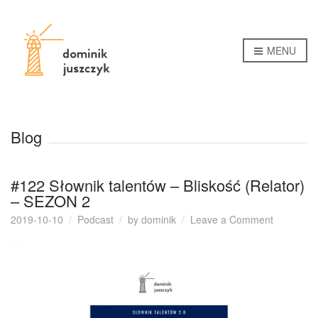
MENU
Blog
#122 Słownik talentów – Bliskość (Relator)
– SEZON 2
on
2019-10-10
Podcast
by
dominik
Leave a Comment
#122
Słownik
talentów
–
Bliskość
(Relator)