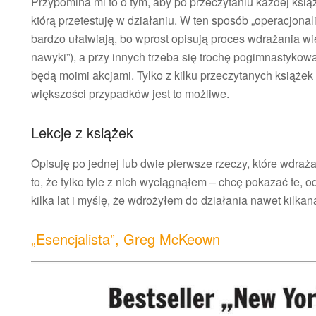
Przypomina mi to o tym, aby po przeczytaniu każdej ksią
którą przetestuję w działaniu. W ten sposób „operacjonali
bardzo ułatwiają, bo wprost opisują proces wdrażania w
nawyki”), a przy innych trzeba się trochę pogimnastykowa
będą moimi akcjami. Tylko z kilku przeczytanych książek 
większości przypadków jest to możliwe.
Lekcje z książek
Opisuję po jednej lub dwie pierwsze rzeczy, które wdra
to, że tylko tyle z nich wyciągnąłem – chcę pokazać te, 
kilka lat i myślę, że wdrożyłem do działania nawet kilkana
„Esencjalista”, Greg McKeown