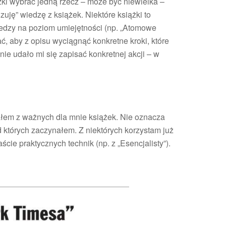
żki wybrać jedną rzecz – może być niewielka –
zuję” wiedzę z książek. Niektóre książki to
iedzy na poziom umiejętności (np. „Atomowe
ć, aby z opisu wyciągnąć konkretne kroki, które
nie udało mi się zapisać konkretnej akcji – w
żałem z ważnych dla mnie książek. Nie oznacza
od których zaczynałem. Z niektórych korzystam już
ście praktycznych technik (np. z „Esencjalisty”).