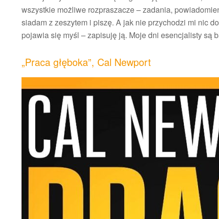
wszystkie możliwe rozpraszacze – zadania, powiadomienia
siadam z zeszytem i piszę. A jak nie przychodzi mi nic do
pojawia się myśl – zapisuję ją. Moje dni esencjalisty są 
„Praca głęboka”, Cal Newport