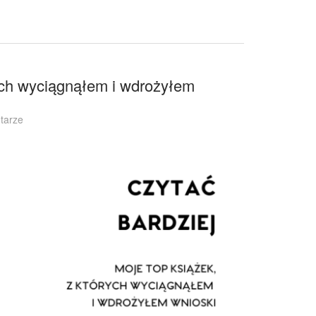
rych wyciągnąłem i wdrożyłem
do
tarze
Czytać
bardziej
–
mój
top
książek,
z
których
wyciągnąłem
i
wdrożyłem
wnioski