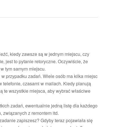
znaleźć, kiedy zawsze są w jednym miejscu, czy
 jest to pytanie retoryczne. Oczywiście, że
i
t w tym samym miejscu.
i w przypadku zadań. Wiele osób ma kilka miejsc
i w telefonie, czasami w mailach. Kiedy planują
ją te wszystkie miejsca, aby wybrać właściwe
stkich zadań, ewentualnie jedną listę dla każdego
, związanych z remontem itd.
 zadanie zapiszesz? Gdyby teraz pojawiała się