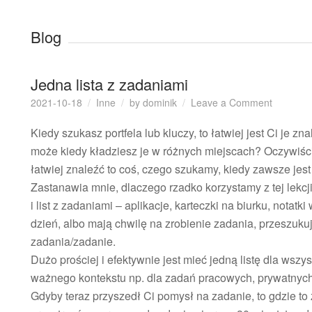
Blog
Jedna lista z zadaniami
on
2021-10-18
Inne
by
dominik
Leave a Comment
Jedna
lista
Kiedy szukasz portfela lub kluczy, to łatwiej jest Ci je 
z
może kiedy kładziesz je w różnych miejscach? Oczywiście,
zadaniam
łatwiej znaleźć to coś, czego szukamy, kiedy zawsze jes
Zastanawia mnie, dlaczego rzadko korzystamy z tej lekcj
i list z zadaniami – aplikacje, karteczki na biurku, notatk
dzień, albo mają chwilę na zrobienie zadania, przeszuku
zadania/zadanie.
Dużo prościej i efektywnie jest mieć jedną listę dla wszy
ważnego kontekstu np. dla zadań pracowych, prywatnych
Gdyby teraz przyszedł Ci pomysł na zadanie, to gdzie to