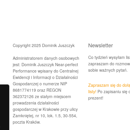
Newsletter
Copyright 2025 Dominik Juszczyk
Co tydzień wysyłam lis
Administratorem danych osobowych
zapraszam do rozmowy
jest: Dominik Juszczyk Near-perfect
sobie ważnych pytań.
Performance wpisany do Centralnej
Ewidencji i Informacji o Działalności
Gospodarczej o numerze NIP
Zapraszam się do doł
8681774119 oraz REGON
listy!
Po zapisaniu się 
362372126 ze stałym miejscem
prezent!
prowadzenia działalności
gospodarczej w Krakowie przy ulicy
Zamkniętej, nr 10, lok. 1.5, 30-554,
poczta Kraków.
a