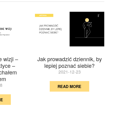
 wizji –
Jak prowadzić dziennik, by
ktyce –
lepiej poznać siebie?
chałem
2021-12-23
iem
28
READ MORE
RE