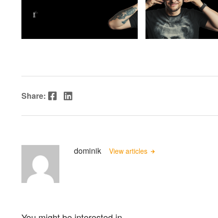
Facebook
LinkedIn
Share:
dominik
View articles
You might be interested in …