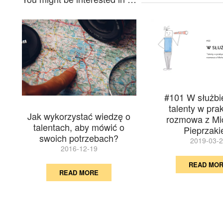
#101 W służbie
talenty w pra
Jak wykorzystać wiedzę o
rozmowa z Mi
talentach, aby mówić o
Pieprzak
swoich potrzebach?
2019-03-
2016-12-19
READ MO
READ MORE