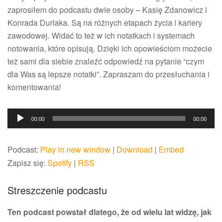
zaprosiłem do podcastu dwie osoby – Kasię Zdanowicz i
Konrada Durlaka. Są na różnych etapach życia i kariery
zawodowej. Widać to też w ich notatkach i systemach
notowania, które opisują. Dzięki ich opowieściom możecie
też sami dla siebie znaleźć odpowiedź na pytanie “czym
dla Was są lepsze notatki”. Zapraszam do przesłuchania i
komentowania!
Odtwarzacz
00:00
00:00
plików
dźwiękowych
Podcast:
Play in new window
|
Download
|
Embed
Zapisz się:
Spotify
|
RSS
Streszczenie podcastu
Ten podcast powstał dlatego, że od wielu lat widzę, jak