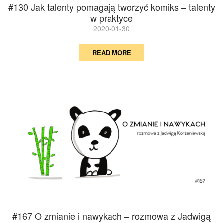
#130 Jak talenty pomagają tworzyć komiks – talenty
w praktyce
2020-01-30
READ MORE
#167 O zmianie i nawykach – rozmowa z Jadwigą