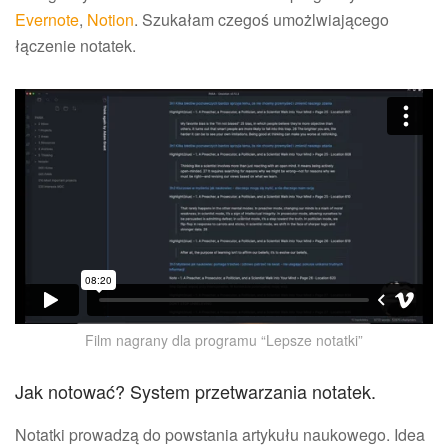
Evernote
,
Notion
. Szukałam czegoś umożlwiającego
łączenie notatek.
Film nagrany dla programu “Lepsze notatki”
Jak notować? System przetwarzania notatek.
Notatki prowadzą do powstania artykułu naukowego. Idea