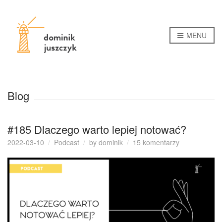
MENU
Blog
#185 Dlaczego warto lepiej notować?
do
2022-03-10
Podcast
by
dominik
15 komentarzy
#185
Dlaczego
warto
lepiej
notować?