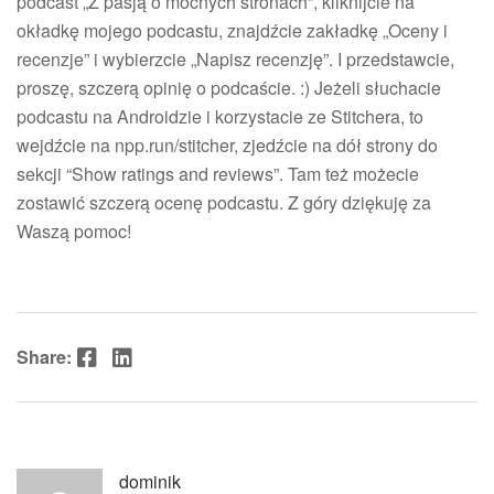
podcast „Z pasją o mocnych stronach”, kliknijcie na
okładkę mojego podcastu, znajdźcie zakładkę „Oceny i
recenzje” i wybierzcie „Napisz recenzję”. I przedstawcie,
proszę, szczerą opinię o podcaście. :) Jeżeli słuchacie
podcastu na Androidzie i korzystacie ze Stitchera, to
wejdźcie na npp.run/stitcher, zjedźcie na dół strony do
sekcji “Show ratings and reviews”. Tam też możecie
zostawić szczerą ocenę podcastu. Z góry dziękuję za
Waszą pomoc!
Facebook
LinkedIn
Share:
dominik