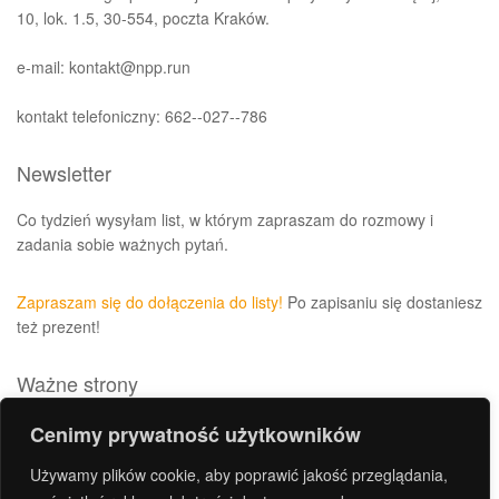
10, lok. 1.5, 30-554, poczta Kraków.
e-mail: kontakt@npp.run
kontakt telefoniczny: 662--027--786
Newsletter
Co tydzień wysyłam list, w którym zapraszam do rozmowy i
zadania sobie ważnych pytań.
Zapraszam się do dołączenia do listy!
Po zapisaniu się dostaniesz
też prezent!
Ważne strony
Polityka prywatności i plików cookies
Cenimy prywatność użytkowników
Archiwum
Używamy plików cookie, aby poprawić jakość przeglądania,
Kontakt