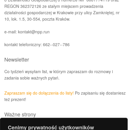
REGON 362372126 ze stałym miejscem prowadzenia
działalności gospodarczej w Krakowie przy ulicy Zamkniętej, nr
10, lok. 1.5, 30-554, poczta Kraków.
e-mail: kontakt@npp.run
kontakt telefoniczny: 662--027--786
Newsletter
Co tydzień wysyłam list, w którym zapraszam do rozmowy i
zadania sobie ważnych pytań.
Zapraszam się do dołączenia do listy!
Po zapisaniu się dostaniesz
też prezent!
Ważne strony
Polityka prywatności i plików cookies
Cenimy prywatność użytkowników