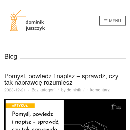
MENU
Blog
Pomyśl, powiedz i napisz – sprawdź, czy
tak naprawdę rozumiesz
do
2023-12-21
Bez kategorii
by
dominik
1 komentarz
Pomyśl,
powiedz
i
napisz
–
sprawdź,