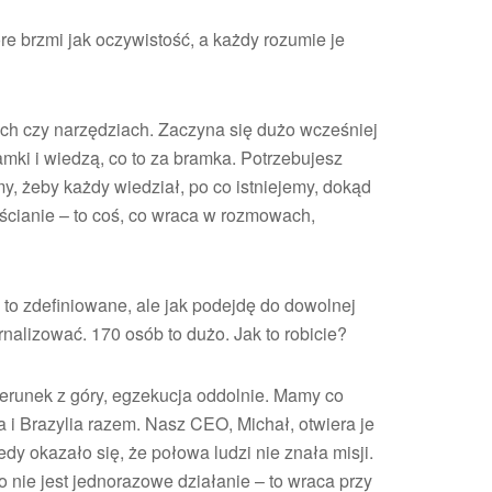
re brzmi jak oczywistość, a każdy rozumie je
ach czy narzędziach. Zaczyna się dużo wcześniej
ramki i wiedzą, co to za bramka. Potrzebujesz
cemy, żeby każdy wiedział, po co istniejemy, dokąd
a ścianie – to coś, co wraca w rozmowach,
 to zdefiniowane, ale jak podejdę do dowolnej
ternalizować. 170 osób to dużo. Jak to robicie?
erunek z góry, egzekucja oddolnie. Mamy co
ka i Brazylia razem. Nasz CEO, Michał, otwiera je
edy okazało się, że połowa ludzi nie znała misji.
o nie jest jednorazowe działanie – to wraca przy