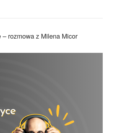
e – rozmowa z Milena Micor
uktywna
izacja
yce
owa
a