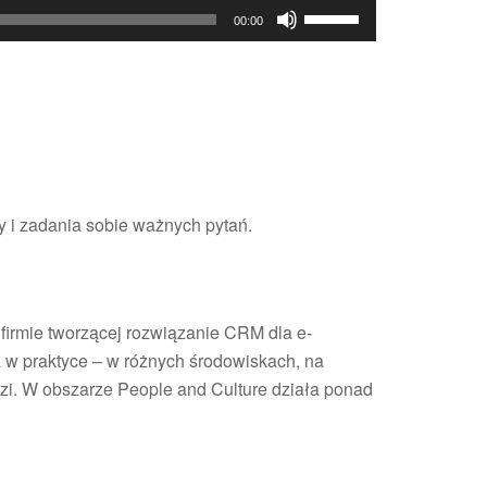
Używaj
00:00
strzałek
do
góry
oraz
do
dołu
aby
y i zadania sobie ważnych pytań.
zwiększyć
lub
zmniejszyć
głośność.
 firmie tworzącej rozwiązanie CRM dla e-
a w praktyce – w różnych środowiskach, na
zi. W obszarze People and Culture działa ponad