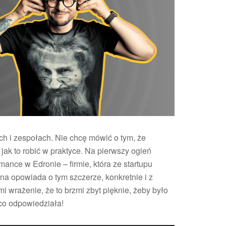
h i zespołach. Nie chcę mówić o tym, że
ak to robić w praktyce. Na pierwszy ogień
mance w Edronie – firmie, która ze startupu
ena opowiada o tym szczerze, konkretnie i z
 wrażenie, że to brzmi zbyt pięknie, żeby było
 co odpowiedziała!