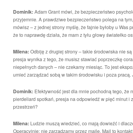
Dominik:
Adam Grant mówi, że bezpieczeństwo psychologi
przyjemnie. A prawdziwe bezpieczeństwo polega na tym, ż
mówisz – z jednej strony myślę, że fajnie byłoby u Was pr
że to naprawdę działa, że mam z tyłu głowy światełko o
Milena:
Odbiję z drugiej strony – takie środowiska nie s
presja wynika z tego, że musisz stawiać poprzeczkę cor
niepełnych danych – nie czekamy miesiąc. To jest ekspoz
umieć zarządzać sobą w takim środowisku i poza pracą. J
Dominik:
Efektywność jest dla mnie pochodną tego, że ma
pierdeliard spotkań, presja na odpowiedź w pięć minut i 
przestrzeń?
Milena:
Ludzie muszą wiedzieć, co mają dowieźć i dlaczeg
Operacyjnie: nie zarządzamy przez maile. Mail to kontakt