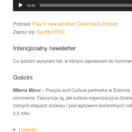
Odtwarzacz
00:00
plików
dźwiękowych
Podcast:
Play in new window
|
Download
|
Embed
Zapisz się:
Spotify
|
RSS
Intencjonalny newsletter
Co tydzień wysyłam list, w którym zapraszam do rozmow
Gościni
Milena Micor
– People and Culture partnerka w Edronie,
commerce. Fascynuje ją, jak kultura organizacyjna dział
różnych etapach rozwoju i pod wpływem konkretnych lud
2,5 roku.
LinkedIn