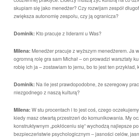
skupiam się jako menedżer? Czy rozwijam zespół długo
zwiększa autonomię zespołu, czy ją ogranicza?
Dominik:
Kto pracuje z liderami u Was?
Milena:
Menedżer pracuje z wyższym menedżerem. Ja ws
ogromną rolę gra sam Michał – on prowadzi warsztaty kult
robię ich ja – zostawiam to jemu, bo to jest ten przykład, k
Dominik:
Na ile jest prawdopodobne, że szeregowy pra
niezgodnego z naszą kulturą?
Milena:
W stu procentach i to jest coś, czego oczekujemy
kiedy masz otwartą przestrzeń do komunikowania. My o
konstruktywnym „pokłóceniu się” wychodzą najlepsze pom
bezpieczeństwie psychologicznym – jasności celów, jasn