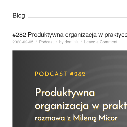
Blog
#282 Produktywna organizacja w praktyc
on
2026-02-05
Podcast
by
dominik
Leave a Comment
#282
Prod
organ
w
prakt
–
rozm
z
Milen
Micor