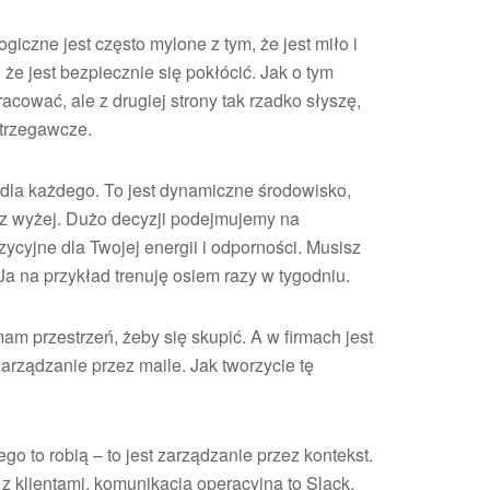
czne jest często mylone z tym, że jest miło i
e jest bezpiecznie się pokłócić. Jak o tym
acować, ale z drugiej strony tak rzadko słyszę,
strzegawcze.
ą dla każdego. To jest dynamiczne środowisko,
az wyżej. Dużo decyzji podejmujemy na
ycyjne dla Twojej energii i odporności. Musisz
a na przykład trenuję osiem razy w tygodniu.
m przestrzeń, żeby się skupić. A w firmach jest
zarządzanie przez maile. Jak tworzycie tę
o to robią – to jest zarządzanie przez kontekst.
 z klientami, komunikacja operacyjna to Slack,