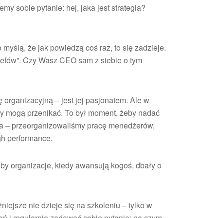
emy sobie pytanie: hej, jaka jest strategia?
yślą, że jak powiedzą coś raz, to się zadzieje.
szefów”. Czy Wasz CEO sam z siebie o tym
organizacyjną – jest jej pasjonatem. Ale w
y mogą przenikać. To był moment, żeby nadać
eżna – przeorganizowaliśmy pracę menedżerów,
gh performance.
y organizacje, kiedy awansują kogoś, dbały o
iejsze nie dzieje się na szkoleniu – tylko w
ień i regularnie zadawać sobie pytania: na czym