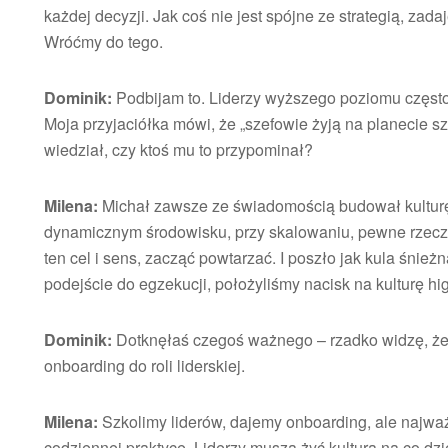
każdej decyzji. Jak coś nie jest spójne ze strategią, zadaj
Wróćmy do tego.
Dominik:
Podbijam to. Liderzy wyższego poziomu często m
Moja przyjaciółka mówi, że „szefowie żyją na planecie 
wiedział, czy ktoś mu to przypominał?
Milena:
Michał zawsze ze świadomością budował kulturę 
dynamicznym środowisku, przy skalowaniu, pewne rzecz
ten cel i sens, zacząć powtarzać. I poszło jak kula śni
podejście do egzekucji, położyliśmy nacisk na kulturę hi
Dominik:
Dotknęłaś czegoś ważnego – rzadko widzę, żeb
onboarding do roli liderskiej.
Milena:
Szkolimy liderów, dajemy onboarding, ale najważn
codziennej praktyce. Liderzy muszą żyć kulturą na co dz