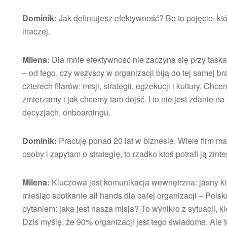
Dominik:
Jak definiujesz efektywność? Bo to pojęcie, któ
inaczej.
Milena:
Dla mnie efektywność nie zaczyna się przy task
– od tego, czy wszyscy w organizacji biją do tej samej b
czterech filarów: misji, strategii, egzekucji i kultury. Ch
zmierzamy i jak chcemy tam dojść. I to nie jest zdanie n
decyzjach, onboardingu.
Dominik:
Pracuję ponad 20 lat w biznesie. Wiele firm ma
osoby i zapytam o strategię, to rzadko ktoś potrafi ją zin
Milena:
Kluczowa jest komunikacja wewnętrzna: jasny ki
miesiąc spotkanie all hands dla całej organizacji – Pols
pytaniem: jaka jest nasza misja? To wynikło z sytuacji, ki
Dziś myślę, że 90% organizacji jest tego świadome. Ale t