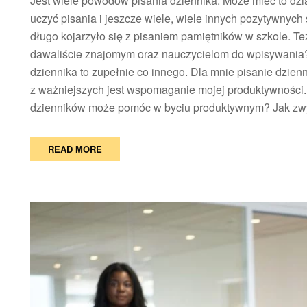
Jest wiele powodów pisania dziennika. Może mieć to dzi
p
uczyć pisania i jeszcze wiele, wiele innych pozytywnych 
d
długo kojarzyło się z pisaniem pamiętników w szkole. Też 
dawaliście znajomym oraz nauczycielom do wpisywania? 
dziennika to zupełnie co innego. Dla mnie pisanie dzien
z ważniejszych jest wspomaganie mojej produktywności. 
dzienników może pomóc w byciu produktywnym? Jak zwy
READ MORE