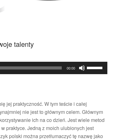
woje talenty
Używaj
00:00
strzałek
do
góry
oraz
 jej praktyczność. W tym teście i całej
do
zynajmniej nie jest to głównym celem. Głównym
dołu
orzystywanie ich na co dzień. Jest wiele metod
aby
w praktyce. Jedną z moich ulubionych jest
zwiększyć
 język polski można przetłumaczyć tę nazwę jako
lub