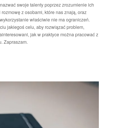
k nazwać swoje talenty poprzez zrozumienie ich
zmniejszyć
 rozmowę z osobami, które nas znają, oraz
głośność.
 wykorzystanie właściwie nie ma ograniczeń.
iu jakiegoś celu, aby rozwiązać problem,
 zainteresowani, jak w praktyce można pracować z
u. Zapraszam.