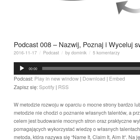
Podcast 008 – Nazwij, Poznaj i Wyceluj s
do
2016-11-17
Podcast
by
dominik
5 komentarzy
Podcast
Odtwarzacz
008
00:00
–
plików
Podcast:
Play in new window
|
Download
|
Embed
Nazwij,
dźwiękowych
Poznaj
Zapisz się:
Spotify
|
RSS
i
Wyceluj
W metodzie rozwoju w oparciu o mocne strony bardzo lubię
swoje
talenty
metodzie nie chodzi o poznanie własnych talentów, a pr
celem jest budowanie mocnych stron oraz praktyczne wyk
pomagających wykorzystać wiedzę o własnych talentach 
metoda, która nazywa się “Name It, Claim It, Aim It”. Na