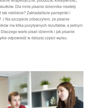
ałanie terapeutyczne, pobudzać kreatywność,
isać
skutków. Dla mnie pisanie dziennika niestety
ziennik?
tak robiliście? Zakładaliście pamiętniki i
:) Na szczęście zobaczyłem, że pisanie
ników ma kilka pozytywnych rezultatów, a jednym
Dlaczego warto pisać dziennik i jak pisanie
kle odpowiedź w dalszej części wpisu.