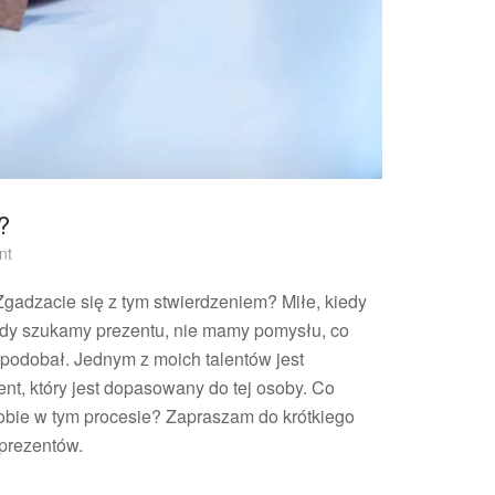
?
on
nt
Jak
pomóc
Zgadzacie się z tym stwierdzeniem? Miłe, kiedy
sobie
edy szukamy prezentu, nie mamy pomysłu, co
w
 podobał. Jednym z moich talentów jest
kupowaniu
nt, który jest dopasowany do tej osoby. Co
prezentów?
obie w tym procesie? Zapraszam do krótkiego
prezentów.