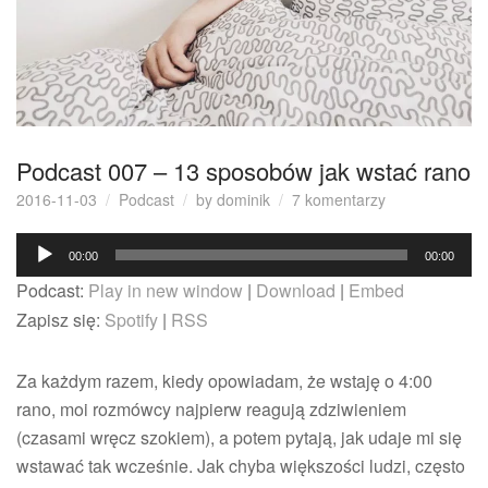
Podcast 007 – 13 sposobów jak wstać rano
do
2016-11-03
Podcast
by
dominik
7 komentarzy
Podcast
Odtwarzacz
007
00:00
00:00
–
plików
Podcast:
Play in new window
|
Download
|
Embed
13
dźwiękowych
sposobów
Zapisz się:
Spotify
|
RSS
jak
wstać
Za każdym razem, kiedy opowiadam, że wstaję o 4:00
rano
rano, moi rozmówcy najpierw reagują zdziwieniem
(czasami wręcz szokiem), a potem pytają, jak udaje mi się
wstawać tak wcześnie. Jak chyba większości ludzi, często