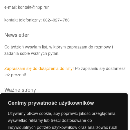
e-mail: kontakt@npp.run
kontakt telefoniczny: 662--027--786
Newsletter
Co tydzień wysyłam list, w którym zapraszam do rozmowy i
zadania sobie ważnych pytań.
Zapraszam się do dołączenia do listy!
Po zapisaniu się dostaniesz
też prezent!
Ważne strony
Polityka prywatności i plików cookies
Cenimy prywatność użytkowników
Archiwum
Używamy plików cookie, aby poprawić jakość przeglądania,
Kontakt
wyświetlać reklamy lub treści dostosowane do
indywidualnych potrzeb użytkowników oraz analizować ruch
Regulamin sklepu