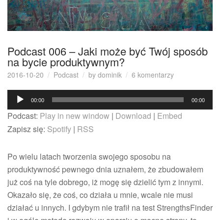
Podcast 006 – Jaki może być Twój sposób
na bycie produktywnym?
do
2016-10-20
Podcast
by
dominik
6 komentarzy
Podcast
Odtwarzacz
006
00:00
00:00
–
plików
Podcast:
Play in new window
|
Download
|
Embed
Jaki
dźwiękowych
może
Zapisz się:
Spotify
|
RSS
być
Twój
Po wielu latach tworzenia swojego sposobu na
sposób
na
produktywność pewnego dnia uznałem, że zbudowałem
bycie
już coś na tyle dobrego, iż mogę się dzielić tym z innymi.
produktywnym
Okazało się, że coś, co działa u mnie, wcale nie musi
działać u innych. I gdybym nie trafił na test StrengthsFinder