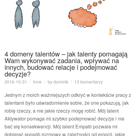
4 domeny talentów – jak talenty pomagają
Wam wykonywać zadania, wpływać na
innych, budować relacje i podejmować
decyzje?
do
2016-10-31
Inne
by
dominik
13 komentarzy
4
domeny
Jednym z moich ważniejszych odkryć w kontekście pracy z
talentów
talentami było uświadomienie sobie, że one pokazują, jak
–
robię rzeczy, a nie jakie rzeczy mogę robić. Mój talent
jak
Aktywator pomaga mi szybko podejmować decyzje i nie
talenty
bać się konsekwencji. Mój talent Empatii pozwala mi
pomagają
Wam
dobierać sposób rozmowy w zależności od emocji, jakie