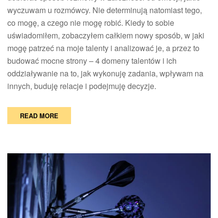
wykonywać
wyczuwam u rozmówcy. Nie determinują natomiast tego,
zadania,
co mogę, a czego nie mogę robić. Kiedy to sobie
wpływać
uświadomiłem, zobaczyłem całkiem nowy sposób, w jaki
na
innych,
mogę patrzeć na moje talenty i analizować je, a przez to
budować
budować mocne strony – 4 domeny talentów i ich
relacje
oddziaływanie na to, jak wykonuję zadania, wpływam na
i
innych, buduję relacje i podejmuję decyzje.
podejmować
decyzje?
READ MORE