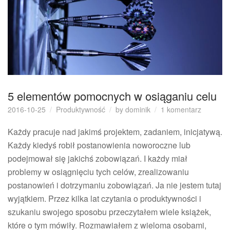
5 elementów pomocnych w osiąganiu celu
do
2016-10-25
Produktywność
by
dominik
1 komentarz
5
element
Każdy pracuje nad jakimś projektem, zadaniem, inicjatywą.
pomocny
Każdy kiedyś robił postanowienia noworoczne lub
w
podejmował się jakichś zobowiązań. I każdy miał
osiągani
problemy w osiągnięciu tych celów, zrealizowaniu
celu
postanowień i dotrzymaniu zobowiązań. Ja nie jestem tutaj
wyjątkiem. Przez kilka lat czytania o produktywności i
szukaniu swojego sposobu przeczytałem wiele książek,
które o tym mówiły. Rozmawiałem z wieloma osobami,