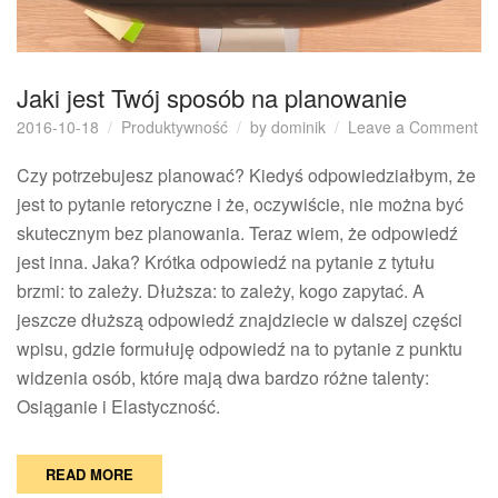
Jaki jest Twój sposób na planowanie
on
2016-10-18
Produktywność
by
dominik
Leave a Comment
Jak
jes
Czy potrzebujesz planować? Kiedyś odpowiedziałbym, że
Tw
jest to pytanie retoryczne i że, oczywiście, nie można być
sp
skutecznym bez planowania. Teraz wiem, że odpowiedź
na
jest inna. Jaka? Krótka odpowiedź na pytanie z tytułu
pl
brzmi: to zależy. Dłuższa: to zależy, kogo zapytać. A
jeszcze dłuższą odpowiedź znajdziecie w dalszej części
wpisu, gdzie formułuję odpowiedź na to pytanie z punktu
widzenia osób, które mają dwa bardzo różne talenty:
Osiąganie i Elastyczność.
READ MORE