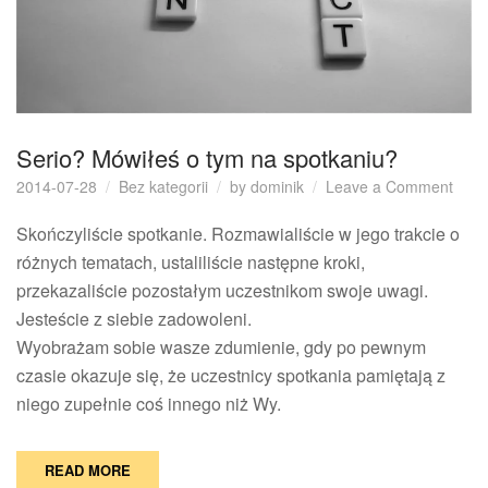
Serio? Mówiłeś o tym na spotkaniu?
on
2014-07-28
Bez kategorii
by
dominik
Leave a Comment
Seri
Mówi
Skończyliście spotkanie. Rozmawialiście w jego trakcie o
o
różnych tematach, ustaliliście następne kroki,
tym
przekazaliście pozostałym uczestnikom swoje uwagi.
na
Jesteście z siebie zadowoleni.
spot
Wyobrażam sobie wasze zdumienie, gdy po pewnym
czasie okazuje się, że uczestnicy spotkania pamiętają z
niego zupełnie coś innego niż Wy.
READ MORE