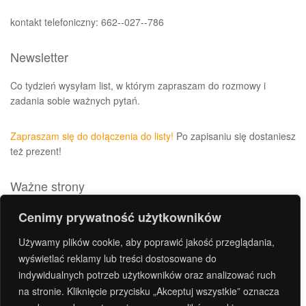
kontakt telefoniczny: 662--027--786
Newsletter
Co tydzień wysyłam list, w którym zapraszam do rozmowy i
zadania sobie ważnych pytań.
Zapraszam się do dołączenia do listy!
Po zapisaniu się dostaniesz
też prezent!
Ważne strony
Polityka prywatności i plików cookies
Cenimy prywatność użytkowników
Archiwum
Używamy plików cookie, aby poprawić jakość przeglądania,
Kontakt
wyświetlać reklamy lub treści dostosowane do
indywidualnych potrzeb użytkowników oraz analizować ruch
Regulamin sklepu
na stronie. Kliknięcie przycisku „Akceptuj wszystkie” oznacza
Zasady prezentowania treści i opinii na stronie