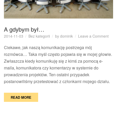
A gdybym był…
on
2014-11-03
Bez kategorii
by
dominik
Leave a Comment
A
gdy
Ciekawe, jak naszą komunikację postrzega mój
był…
rozmówca… Taka myśl często pojawia się w mojej głowie.
Zwłaszcza kiedy komunikuję się z kimś za pomocą e-
maila, komunikatora czy komentarzy w systemie do
prowadzenia projektów. Ten ostatni przypadek
postanowiliśmy przetestować z członkami mojego działu.
READ MORE