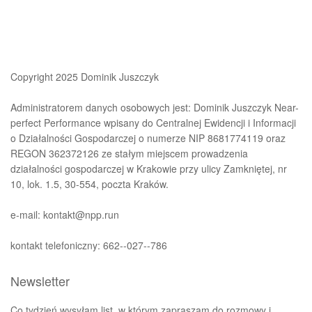
Copyright 2025 Dominik Juszczyk
Administratorem danych osobowych jest: Dominik Juszczyk Near-
perfect Performance wpisany do Centralnej Ewidencji i Informacji
o Działalności Gospodarczej o numerze NIP 8681774119 oraz
REGON 362372126 ze stałym miejscem prowadzenia
działalności gospodarczej w Krakowie przy ulicy Zamkniętej, nr
10, lok. 1.5, 30-554, poczta Kraków.
e-mail: kontakt@npp.run
kontakt telefoniczny: 662--027--786
Newsletter
Co tydzień wysyłam list, w którym zapraszam do rozmowy i