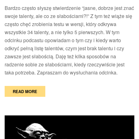
i
Bardzo często słyszę stwierdzenie “jasne, dobrze jest znać
jak
z
swoje talenty, ale co ze słabościami?!” Z tym też wiąże się
nimi
często chęć zrobienia testu w wersji, który odkrywa
sobie
wszystkie 34 talenty, a nie tylko 5 pierwszych. W tym
radzić
odcinku podcastu opowiadam o tym czy i kiedy warto
odkryć pełną listę talentów, czym jest brak talentu i czy
zawsze jest słabością. Daję też kilka sposobów na
radzenie sobie ze słabościami, kiedy rzeczywiście jest
taka potrzeba. Zapraszam do wysłuchania odcinka.
READ MORE