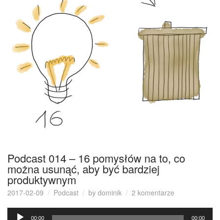
Podcast 014 – 16 pomysłów na to, co
można usunąć, aby być bardziej
produktywnym
do
2017-02-09
Podcast
by
dominik
2 komentarze
Podcast
Odtwarzacz
014
00:00
00:00