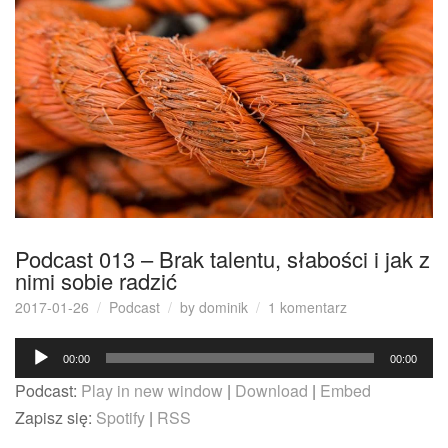
Podcast 013 – Brak talentu, słabości i jak z
nimi sobie radzić
do
2017-01-26
Podcast
by
dominik
1 komentarz
Podcast
Odtwarzacz
013
00:00
00:00
–
plików
Podcast:
Play in new window
|
Download
|
Embed
Brak
dźwiękowych
talentu,
Zapisz się:
Spotify
|
RSS
słabości