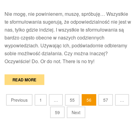
do
not.
Nie mogę, nie powinienem, muszę, spróbuję… Wszystkie
There
is
te sformułowania sugerują, że odpowiedzialność nie jest w
no
nas, tylko gdzie indziej. I wszystkie te sformułowania są
try.
bardzo często obecne w naszych codziennych
wypowiedziach. Używając ich, podświadomie odbieramy
sobie możliwość działania. Czy można inaczej?
Oczywiście! Do. Or do not. There is no try!
READ MORE
Posts
Previous
1
…
55
56
57
…
navigation
59
Next