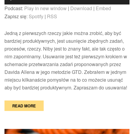
–
plików
Podcast:
Play in new window
|
Download
|
Embed
16
dźwiękowych
pomysłów
Zapisz się:
Spotify
|
RSS
na
to,
Jedną z pierwszych rzeczy jakie można zrobić, aby być
co
można
bardziej produktywnych, jest usunięcie zbędnych zadań,
usunąć,
procesów, rzeczy. Niby jest to znany fakt, ale tak często o
aby
nim zapominamy. Usuwanie jest też pierwszym krokiem w
być
schemacie przetwarzania zadań proponowanych przez
bardziej
produktywnym
Davida Allena w jego metodzie GTD. Zebrałem w jednym
miejscu kilkanaście pomysłów na to co możecie usunąć
aby być bardziej produktywnym. Zapraszam do usuwania!
READ MORE