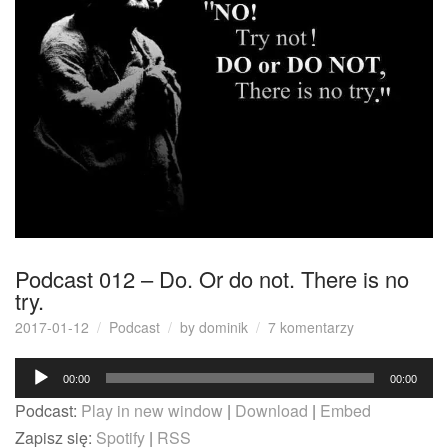
Podcast 012 – Do. Or do not. There is no
try.
do
2017-01-12
Podcast
by
dominik
7 komentarzy
Podcast
Odtwarzacz
012
00:00
00:00
–
plików
Podcast:
Play in new window
|
Download
|
Embed
Do.
dźwiękowych
Or
Zapisz się:
Spotify
|
RSS