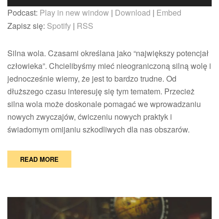
–
plików
Podcast:
Play in new window
|
Download
|
Embed
siłownia
dźwiękowych
dla
Zapisz się:
Spotify
|
RSS
silnej
woli
Silna wola. Czasami określana jako “największy potencjał
człowieka”. Chcielibyśmy mieć nieograniczoną silną wolę i
jednocześnie wiemy, że jest to bardzo trudne. Od
dłuższego czasu interesuję się tym tematem. Przecież
silna wola może doskonale pomagać we wprowadzaniu
nowych zwyczajów, ćwiczeniu nowych praktyk i
świadomym omijaniu szkodliwych dla nas obszarów.
READ MORE