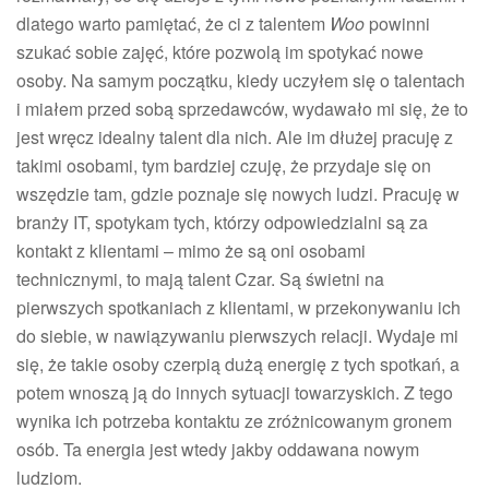
dlatego warto pamiętać, że ci z talentem
Woo
powinni
szukać sobie zajęć, które pozwolą im spotykać nowe
osoby. Na samym początku, kiedy uczyłem się o talentach
i miałem przed sobą sprzedawców, wydawało mi się, że to
jest wręcz idealny talent dla nich. Ale im dłużej pracuję z
takimi osobami, tym bardziej czuję, że przydaje się on
wszędzie tam, gdzie poznaje się nowych ludzi. Pracuję w
branży IT, spotykam tych, którzy odpowiedzialni są za
kontakt z klientami – mimo że są oni osobami
technicznymi, to mają talent Czar. Są świetni na
pierwszych spotkaniach z klientami, w przekonywaniu ich
do siebie, w nawiązywaniu pierwszych relacji. Wydaje mi
się, że takie osoby czerpią dużą energię z tych spotkań, a
potem wnoszą ją do innych sytuacji towarzyskich. Z tego
wynika ich potrzeba kontaktu ze zróżnicowanym gronem
osób. Ta energia jest wtedy jakby oddawana nowym
ludziom.