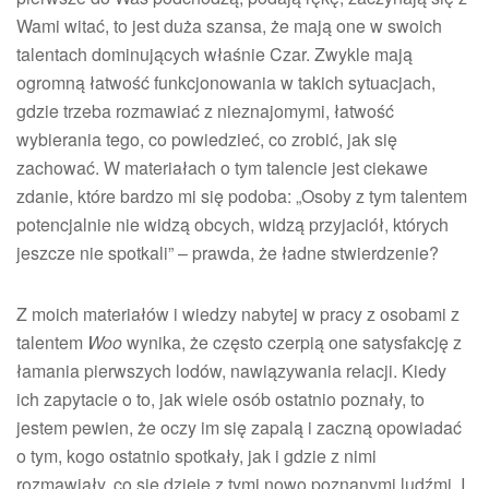
Wami witać, to jest duża szansa, że mają one w swoich
talentach dominujących właśnie Czar. Zwykle mają
ogromną łatwość funkcjonowania w takich sytuacjach,
gdzie trzeba rozmawiać z nieznajomymi, łatwość
wybierania tego, co powiedzieć, co zrobić, jak się
zachować. W materiałach o tym talencie jest ciekawe
zdanie, które bardzo mi się podoba: „Osoby z tym talentem
potencjalnie nie widzą obcych, widzą przyjaciół, których
jeszcze nie spotkali” – prawda, że ładne stwierdzenie?
Z moich materiałów i wiedzy nabytej w pracy z osobami z
talentem
Woo
wynika, że często czerpią one satysfakcję z
łamania pierwszych lodów, nawiązywania relacji. Kiedy
ich zapytacie o to, jak wiele osób ostatnio poznały, to
jestem pewien, że oczy im się zapalą i zaczną opowiadać
o tym, kogo ostatnio spotkały, jak i gdzie z nimi
rozmawiały, co się dzieje z tymi nowo poznanymi ludźmi. I