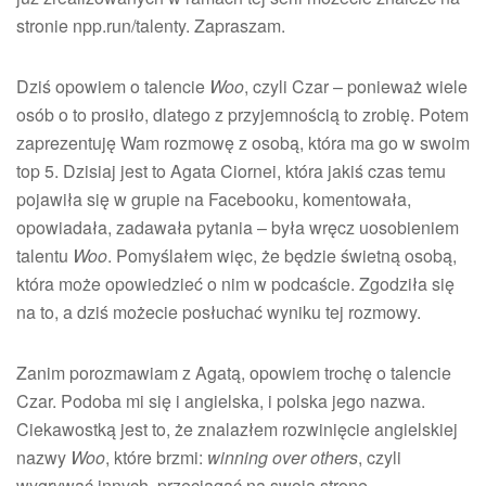
stronie npp.run/talenty. Zapraszam.
Dziś opowiem o talencie
Woo
, czyli Czar – ponieważ wiele
osób o to prosiło, dlatego z przyjemnością to zrobię. Potem
zaprezentuję Wam rozmowę z osobą, która ma go w swoim
top 5. Dzisiaj jest to Agata Ciornei, która jakiś czas temu
pojawiła się w grupie na Facebooku, komentowała,
opowiadała, zadawała pytania – była wręcz uosobieniem
talentu
Woo
. Pomyślałem więc, że będzie świetną osobą,
która może opowiedzieć o nim w podcaście. Zgodziła się
na to, a dziś możecie posłuchać wyniku tej rozmowy.
Zanim porozmawiam z Agatą, opowiem trochę o talencie
Czar. Podoba mi się i angielska, i polska jego nazwa.
Ciekawostką jest to, że znalazłem rozwinięcie angielskiej
nazwy
Woo
, które brzmi:
winning over others
, czyli
wygrywać innych, przeciągać na swoją stronę.