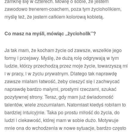
zamknę się w czterech. Mówię o sobie, że jestem
zawodowo trenerem-coachem, poza tym życioholikiem,
myślę też, że jestem całkiem kolorową kobietą.
Co masz na myśli, mówiąc „życioholik”?
Ja tak mam, że kocham życie od zawsze, wszelkie jego
formy i przejawy. Myślę, że dużą rolę odgrywają w tym
ludzie, którzy przechodzą przez moje życie, towarzyszą mi
i w pracy, i w życiu prywatnym. Dlatego tak naprawdę
zawsze miałam łatwość, żeby cieszyć się i zachwycać
naprawdę bardzo małymi, prostymi rzeczami, szukać
pozytywnej strony. Teraz, gdy mam już świadomość
talentów, wiele zrozumiałam. Natomiast kiedyś robiłam to
bardziej intuicyjnie. Taka po prostu miłość do życia, do
ludzi i ciekawość, której mam w sobie dużo. Motywuje
mnie ona do wchodzenia w nowe sytuacje, bardzo często