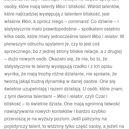
osoby, które mają talenty
Woo
i bliskość. Wśród talentów,
które najrzadziej występują z talentem bliskość, jest
właśnie
Woo
, a oprócz niego –
command
. Co dziwne – i
statystycznie mało prawdopodobne – spotkałem ostatnio
kilka osób, które miały jednocześnie talent
Woo
i
relator
. W
pierwszym odruchu spytałem je, czy to jest coś
sprzecznego, bo z jednej strony bliskie relacje, a z drugiej
– dużo nowych osób. Okazało się, że nie, bo to, że
statystycznie te talenty występują rzadko i z ich opisu
wynika, że mają trochę różne działanie, nie sprawia, że
tworzą jakąś trudną dynamikę w danej osobie. One się
świetnie uzupełniają i razem działają. U osób, które znam,
z tymi dwoma talentami –
Woo
i
relator
, czyli Czar i
bliskość – to świetnie działa. One mają ogromną łatwość
nawiązywania nowych kontaktów i bardzo szybko
przenoszą je na wyższy poziom. Jeśli patrzymy na
pojedynczy talent, to widzimy tylko część osoby, a jeżeli na