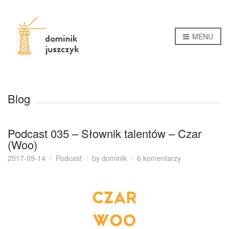
MENU
Blog
Podcast 035 – Słownik talentów – Czar
(Woo)
do
2017-09-14
Podcast
by
dominik
6 komentarzy
Podcast
035
–
Słownik
talentów
–