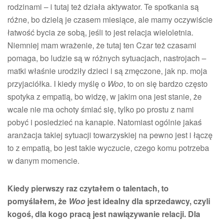
rodzinami – i tutaj też działa aktywator. Te spotkania są
różne, bo dzielą je czasem miesiące, ale mamy oczywiście
łatwość bycia ze sobą, jeśli to jest relacja wieloletnia.
Niemniej mam wrażenie, że tutaj ten Czar też czasami
pomaga, bo ludzie są w różnych sytuacjach, nastrojach –
matki właśnie urodziły dzieci i są zmęczone, jak np. moja
przyjaciółka. I kiedy myślę o
Woo
, to on się bardzo często
spotyka z empatią, bo widzę, w jakim ona jest stanie, że
wcale nie ma ochoty śmiać się, tylko po prostu z nami
pobyć i posiedzieć na kanapie. Natomiast ogólnie jakaś
aranżacja takiej sytuacji towarzyskiej na pewno jest i łączę
to z empatią, bo jest takie wyczucie, czego komu potrzeba
w danym momencie.
Kiedy pierwszy raz czytałem o talentach, to
pomyślałem, że
Woo
jest idealny dla sprzedawcy, czyli
kogoś, dla kogo pracą jest nawiązywanie relacji. Dla