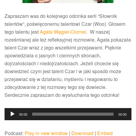
Zapraszam was do kolejnego odcinka serii “Słownik
talentów”, poświęconemu talentowi Czar (Woo). Głosem
tego talentu jest
Agata Węgier-Ciornei
. W naszej
roześmianej ale też refleksyjnej rozmowie, Agata pokazała
talent Czar wraz z jego wszelkimi przejawami. Pięknie
opowiedziała o jasnych i ciemnych stronach,
dojrzałościach i niedojrzałościach. Jeżeli chcecie się
dowiedzieć czym jest talent Czar i w jaki sposób może
przejawiać się w działaniu, myśleniu i reagowaniu to
zdecydowanie z tej rozmowy tego się dowiecie.
Serdecznie zapraszam do wysłuchania tego odcinka!
Odtwarzacz
00:00
00:00
plików
dźwiękowych
Podcast:
Play in new window
|
Download
|
Embed