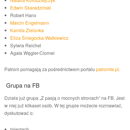
Natalia Kołodziejczyk
Edwin Skaradziński
Robert Hanx
Marcin Engelmann
Kamila Zielonka
Eliza Śniegocka-Walkiewicz
Sylwia Reichel
Agata Węgier-Ciornei
Patroni pomagają za pośrednictwem portalu
patronite.pl.
Grupa na FB
Działa już grupa „Z pasją o mocnych stronach” na FB. Jest
w niej już kilkaset osób. W tej grupie możecie rozmawiać,
dyskutować o:
talentach,