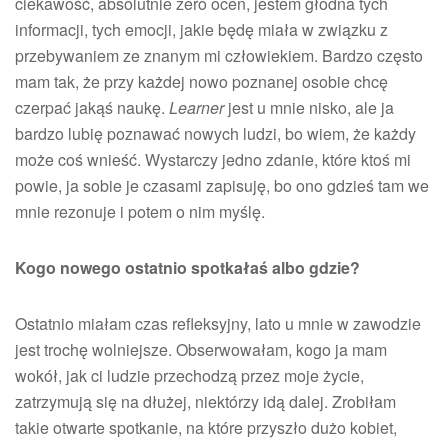
ciekawość, absolutnie zero ocen, jestem głodna tych
informacji, tych emocji, jakie będę miała w związku z
przebywaniem ze znanym mi człowiekiem. Bardzo często
mam tak, że przy każdej nowo poznanej osobie chcę
czerpać jakąś naukę.
Learner
jest u mnie nisko, ale ja
bardzo lubię poznawać nowych ludzi, bo wiem, że każdy
może coś wnieść. Wystarczy jedno zdanie, które ktoś mi
powie, ja sobie je czasami zapisuję, bo ono gdzieś tam we
mnie rezonuje i potem o nim myślę.
Kogo nowego ostatnio spotkałaś albo gdzie?
Ostatnio miałam czas refleksyjny, lato u mnie w zawodzie
jest trochę wolniejsze. Obserwowałam, kogo ja mam
wokół, jak ci ludzie przechodzą przez moje życie,
zatrzymują się na dłużej, niektórzy idą dalej. Zrobiłam
takie otwarte spotkanie, na które przyszło dużo kobiet,