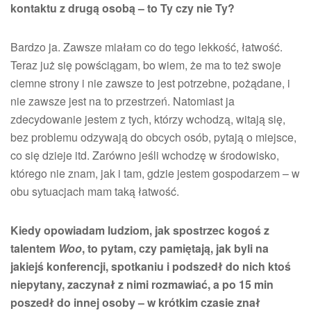
kontaktu z drugą osobą – to Ty czy nie Ty?
Bardzo ja. Zawsze miałam co do tego lekkość, łatwość.
Teraz już się powściągam, bo wiem, że ma to też swoje
ciemne strony i nie zawsze to jest potrzebne, pożądane, i
nie zawsze jest na to przestrzeń. Natomiast ja
zdecydowanie jestem z tych, którzy wchodzą, witają się,
bez problemu odzywają do obcych osób, pytają o miejsce,
co się dzieje itd. Zarówno jeśli wchodzę w środowisko,
którego nie znam, jak i tam, gdzie jestem gospodarzem – w
obu sytuacjach mam taką łatwość.
Kiedy opowiadam ludziom, jak spostrzec kogoś z
talentem
Woo
, to pytam, czy pamiętają, jak byli na
jakiejś konferencji, spotkaniu i podszedł do nich ktoś
niepytany, zaczynał z nimi rozmawiać, a po 15 min
poszedł do innej osoby – w krótkim czasie znał