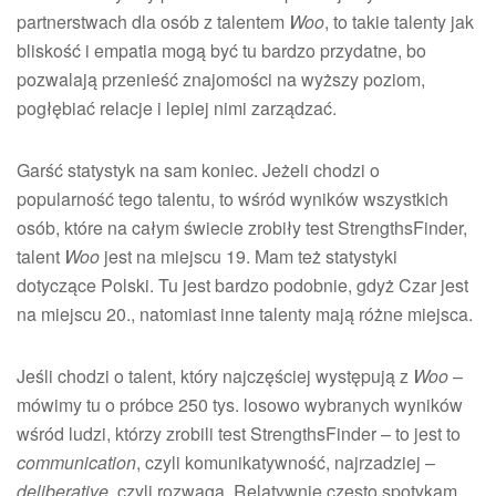
partnerstwach dla osób z talentem
Woo
, to takie talenty jak
bliskość i empatia mogą być tu bardzo przydatne, bo
pozwalają przenieść znajomości na wyższy poziom,
pogłębiać relacje i lepiej nimi zarządzać.
Garść statystyk na sam koniec. Jeżeli chodzi o
popularność tego talentu, to wśród wyników wszystkich
osób, które na całym świecie zrobiły test StrengthsFinder,
talent
Woo
jest na miejscu 19. Mam też statystyki
dotyczące Polski. Tu jest bardzo podobnie, gdyż Czar jest
na miejscu 20., natomiast inne talenty mają różne miejsca.
Jeśli chodzi o talent, który najczęściej występują z
Woo
–
mówimy tu o próbce 250 tys. losowo wybranych wyników
wśród ludzi, którzy zrobili test StrengthsFinder – to jest to
communication
, czyli komunikatywność, najrzadziej –
deliberative
, czyli rozwaga. Relatywnie często spotykam