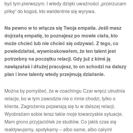
być tym pierwszym. I wtedy dzięki uważności „przerzucam
piłkę” do kogoś, kto ewidentnie się wyrywa.
Na pewno w to włącza się Twoja empatia. Jeśli masz
dojrzałą empatię, to poznajesz po mowie ciała, kto
może chcieć lub nie chcieć się odzywać. Z tego, co
powiedziałaś, wywnioskowałem, że ten talent jest
potrzebny na początku relacji. Gdy już z kimś ją
nawiązałaś i dłużej pracujesz, to on schodzi na dalszy
plan i inne talenty wtedy przejmują działanie.
Można by pomyśleć, że w coachingu Czar wręcz utrudnia
relacje, bo w tym zawodzie nie o mnie chodzi, tylko o
klienta. Zagrożenia pojawiają się tu w dalszej relacji.
Wyobrażam sobie teraz takie moje towarzyskie sytuacje.
Mam grono przyjaciółek ze studiów. Co jakiś czas się
reaktywujemy, spotykamy – albo same, albo całymi