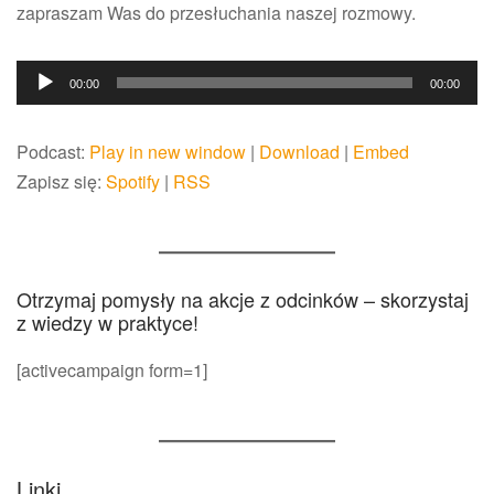
zapraszam Was do przesłuchania naszej rozmowy.
Odtwarzacz
00:00
00:00
plików
dźwiękowych
Podcast:
Play in new window
|
Download
|
Embed
Zapisz się:
Spotify
|
RSS
Otrzymaj pomysły na akcje z odcinków – skorzystaj
z wiedzy w praktyce!
[activecampaign form=1]
Linki