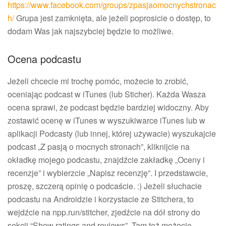
https://www.facebook.com/groups/zpasjaomocnychstronac
h/
Grupa jest zamknięta, ale jeżeli poprosicie o dostęp, to
dodam Was jak najszybciej będzie to możliwe.
Ocena podcastu
Jeżeli chcecie mi trochę pomóc, możecie to zrobić,
oceniając podcast w iTunes (lub Sticher). Każda Wasza
ocena sprawi, że podcast będzie bardziej widoczny. Aby
zostawić ocenę w iTunes w wyszukiwarce iTunes lub w
aplikacji Podcasty (lub innej, której używacie) wyszukajcie
podcast „Z pasją o mocnych stronach”, kliknijcie na
okładkę mojego podcastu, znajdźcie zakładkę „Oceny i
recenzje” i wybierzcie „Napisz recenzję”. I przedstawcie,
proszę, szczerą opinię o podcaście. :) Jeżeli słuchacie
podcastu na Androidzie i korzystacie ze Stitchera, to
wejdźcie na npp.run/stitcher, zjedźcie na dół strony do
sekcji “Show ratings and reviews”. Tam też możecie