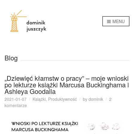
MENU
Blog
„Dziewięć kłamstw o pracy” – moje wnioski
po lekturze książki Marcusa Buckinghama i
Ashleya Goodalla
2021-01-07
Książki
,
Produktywność
by
dominik
2
do
komentarze
„Dziewięć
kłamstw
o
pracy”