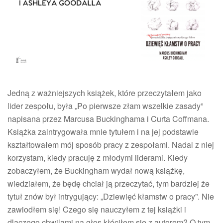
–
moje
wnioski
po
lekturze
książki
Marcusa
Buckinghama
i
Jedną z ważniejszych książek, które przeczytałem jako
Ashleya
lider zespołu, była „Po pierwsze złam wszelkie zasady”
Goodalla
napisana przez Marcusa Buckinghama i Curta Coffmana.
Książka zaintrygowała mnie tytułem i na jej podstawie
kształtowałem mój sposób pracy z zespołami. Nadal z niej
korzystam, kiedy pracuję z młodymi liderami. Kiedy
zobaczyłem, że Buckingham wydał nową książkę,
wiedziałem, że będę chciał ją przeczytać, tym bardziej że
tytuł znów był intrygujący: „Dziewięć kłamstw o pracy”. Nie
zawiodłem się! Czego się nauczyłem z tej książki i
dlaczego chwilami na głos kłóciłem się z autorem? O tym