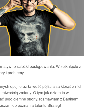
ernatywne ścieżki postępowania. W zetknięciu z
ry i problemy.
ych opcji oraz łatwość pójścia za którąś z nich
z łatwością zmiany. O tym jak działa to w
widać jego ciemne strony, rozmawiam z Bartkiem
raszam do poznania talentu Strateg!