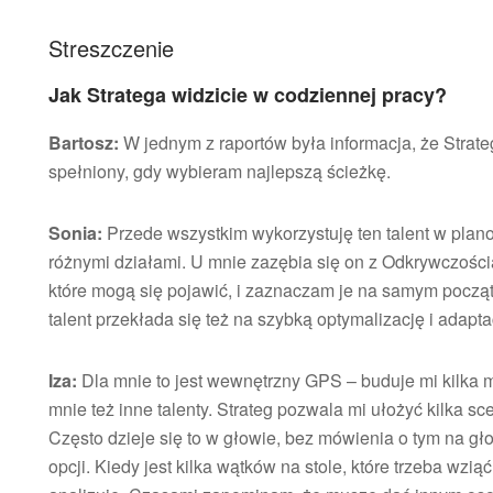
Streszczenie
Jak Stratega widzicie w codziennej pracy?
Bartosz:
W jednym z raportów była informacja, że Strateg 
spełniony, gdy wybieram najlepszą ścieżkę.
Sonia:
Przede wszystkim wykorzystuję ten talent w plano
różnymi działami. U mnie zazębia się on z Odkrywczości
które mogą się pojawić, i zaznaczam je na samym począt
talent przekłada się też na szybką optymalizację i adap
Iza:
Dla mnie to jest wewnętrzny GPS – buduje mi kilka m
mnie też inne talenty. Strateg pozwala mi ułożyć kilka s
Często dzieje się to w głowie, bez mówienia o tym na gł
opcji. Kiedy jest kilka wątków na stole, które trzeba wzi