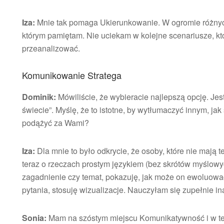
Iza:
Mnie tak pomaga Ukierunkowanie. W ogromie różnych 
którym pamiętam. Nie uciekam w kolejne scenariusze, kt
przeanalizować.
Komunikowanie Stratega
Dominik:
Mówiliście, że wybieracie najlepszą opcję. Jest
świecie”. Myślę, że to istotne, by wytłumaczyć innym, ja
podążyć za Wami?
Iza:
Dla mnie to było odkrycie, że osoby, które nie mają t
teraz o rzeczach prostym językiem (bez skrótów myślowy
zagadnienie czy temat, pokazuję, jak może on ewoluow
pytania, stosuję wizualizacje. Nauczyłam się zupełnie 
Sonia:
Mam na szóstym miejscu Komunikatywność i w tej