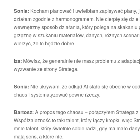
Sonia:
Kocham planować i uwielbiam zapisywać plany, j
działam zgodnie z harmonogramem. Nie cierpię się dziel
wewnętrzny sposób działania, który polega na skakaniu 
grzęznę w szukaniu materiałów, danych, różnych scenariu
wierzyć, że to będzie dobre.
Iza:
Mówisz, że generalnie nie masz problemu z adaptacją
wyzwanie ze strony Stratega.
Sonia:
Nie ukrywam, że odkąd AI stało się obecne w co
chaos i systematyzować pewne rzeczy.
Bartosz:
A propos tego chaosu – połączyłem Stratega z
Współzależność to taki talent, który łączy kropki, więc St
mnie talent, który świetnie sobie radzi, gdy ma mało dan
mają sens, a które nie.