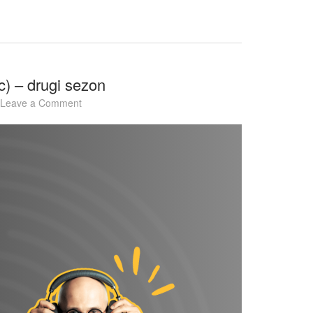
c) – drugi sezon
on
Leave a Comment
#269
Słownik
talentów
–
Strateg
(Strategic)
–
drugi
sezon