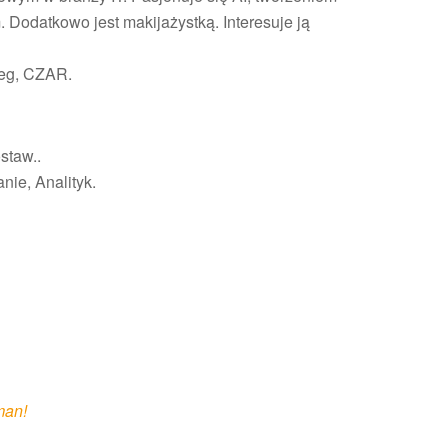
 Dodatkowo jest makijażystką. Interesuje ją
teg, CZAR.
staw..
nie, Analityk.
man!