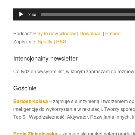
Odtwarzacz
00:00
plików
dźwiękowych
Podcast:
Play in new window
|
Download
|
Embed
Zapisz się:
Spotify
|
RSS
Intencjonalny newsletter
Co tydzień wysyłam list, w którym zapraszam do rozmow
Gościnie
Bartosz Kolasa
– zajmuje się inżynierią i tworzeniem 
inteligencję do wykorzystania w rekrutacji. Tworzy społ
Top 5: Współzależność, Aktywator, Rozwijanie Innych, In
Sonia Zieleniewska
– zajmuje się marketingiem produkt