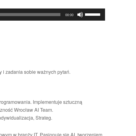
Używaj
00:00
strzałek
do
góry
oraz
do
dołu
aby
y i zadania sobie ważnych pytań.
zwiększyć
lub
zmniejszyć
głośność.
oprogramowania. Implementuje sztuczną
eczność Wrocław AI Team.
dywidualizacja, Strateg.
owym w branży IT. Pasjonuje się AI, tworzeniem