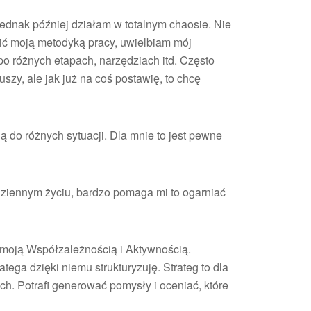
ednak później działam w totalnym chaosie. Nie
ić moją metodyką pracy, uwielbiam mój
po różnych etapach, narzędziach itd. Często
szy, ale jak już na coś postawię, to chcę
 do różnych sytuacji. Dla mnie to jest pewne
dziennym życiu, bardzo pomaga mi to ogarniać
 moją Współzależnością i Aktywnością.
ratega dzięki niemu strukturyzuję. Strateg to dla
ych. Potrafi generować pomysły i oceniać, które