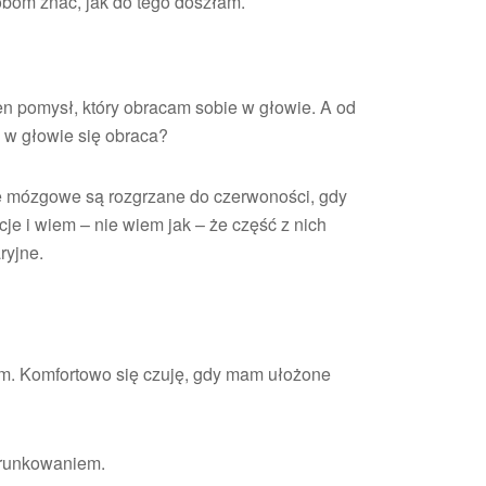
bom znać, jak do tego doszłam.
n pomysł, który obracam sobie w głowie. A od
to w głowie się obraca?
je mózgowe są rozgrzane do czerwoności, gdy
cje i wiem – nie wiem jak – że część z nich
ryjne.
m. Komfortowo się czuję, gdy mam ułożone
erunkowaniem.