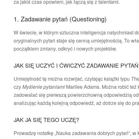
za jakiś czas opowiem, jak łączą się z talentami.
1. Zadawanie pytań (Questioning)
W świecie, w którym sztuczna inteligencja natychmiast
oryginalnych pytań staje się cenną umiejętnością. To wł
początkiem zmiany, odkryć i nowych projektów.
JAK SIĘ UCZYĆ I ĆWICZYĆ ZADAWANIE PYTAŃ
Umiejętność tę można rozwijać, czytając książki typu
The
czy
Myślenie pytaniami
Marilee Adams. Można robić też 
zadowalać się pierwszą powierzchowną odpowiedzią od A
analizując każdą kolejną odpowiedź, aż dotrze się do p
JAK JA SIĘ TEGO UCZĘ?
Prowadzę notatkę „Nauka zadawania dobrych pytań”, w k