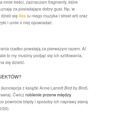
 mnie treści, zaznaczam fragmenty, które
 uznaję za posiadające dobry gust. Np. w
 dzieli się
Aks
(u niego muzyka i street art) oraz
yki i umie o niej opowiadać.
zania rzadko powstają za pierwszym razem. AI
ale to my musimy podjąć się ich szlifowania,
a się dzielić.
OJEKTÓW?
(koncepcja z książki Anne Lamott
Bird by Bird
).
prawiaj. Ćwicz
robienie przerw między
 po powrocie błędy i sposoby ich naprawy staną
/20).