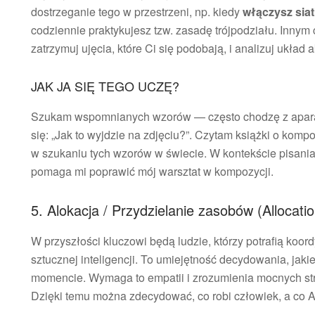
dostrzeganie tego w przestrzeni, np. kiedy
włączysz siat
codziennie praktykujesz tzw. zasadę trójpodziału. Innym
zatrzymuj ujęcia, które Ci się podobają, i analizuj układ 
JAK JA SIĘ TEGO UCZĘ?
Szukam wspomnianych wzorów — często chodzę z aparat
się: „Jak to wyjdzie na zdjęciu?”. Czytam książki o kompo
w szukaniu tych wzorów w świecie. W kontekście pisani
pomaga mi poprawić mój warsztat w kompozycji.
5. Alokacja / Przydzielanie zasobów (Allocatio
W przyszłości kluczowi będą ludzie, którzy potrafią ko
sztucznej inteligencji. To umiejętność decydowania, jak
momencie. Wymaga to empatii i zrozumienia mocnych st
Dzięki temu można zdecydować, co robi człowiek, a co A