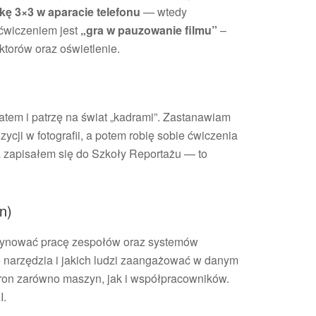
kę 3×3 w aparacie telefonu
— wtedy
 ćwiczeniem jest
„gra w pauzowanie filmu”
–
aktorów oraz oświetlenie.
em i patrzę na świat „kadrami”. Zastanawiam
zycji w fotografii, a potem robię sobie ćwiczenia
a zapisałem się do Szkoły Reportażu — to
n)
ordynować pracę zespołów oraz systemów
ie narzędzia i jakich ludzi zaangażować w danym
ron zarówno maszyn, jak i współpracowników.
I.