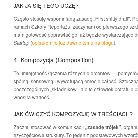
JAK JA SIĘ TEGO UCZĘ?
Często stosuję wspomnianą zasadę „First shitty draft”. P
ramach Szkoły Reportażu, zaczynam od pierwszego szkicu
mam gotowość poprawiać go, aż będzie wystarczająco do
Startup
(
opisałem je już dawno temu na blogu
).
4. Kompozycja (Composition)
To umiejętność łączenia różnych elementów — pomysł
spójną, sensowną i wywołującą emocje całość. Sztuczna 
poszczególnych „składników”, ale to człowiek potrafi je 
wnosiła wartość.
JAK ĆWICZYĆ KOMPOZYCJĘ W TREŚCIACH?
Zacznij stosować w komunikacji
„zasadę trójek”
, organ
trzyczęściowe struktury. To jeden z podstawowych wzorów