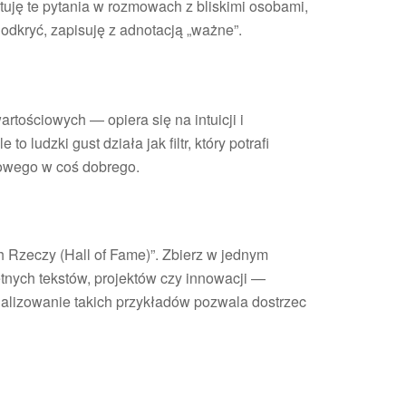
stuję te pytania w rozmowach z bliskimi osobami,
odkryć, zapisuję z adnotacją „ważne”.
rtościowych — opiera się na intuicji i
o ludzki gust działa jak filtr, który potrafi
rowego w coś dobrego.
h Rzeczy (Hall of Fame)”. Zbierz w jednym
etnych tekstów, projektów czy innowacji —
nalizowanie takich przykładów pozwala dostrzec