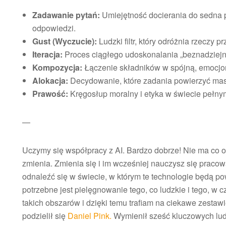
Zadawanie pytań:
Umiejętność docierania do sedna
odpowiedzi.
Gust (Wyczucie):
Ludzki filtr, który odróżnia rzeczy 
Iteracja:
Proces ciągłego udoskonalania „beznadziejn
Kompozycja:
Łączenie składników w spójną, emocjona
Alokacja:
Decydowanie, które zadania powierzyć masz
Prawość:
Kręgosłup moralny i etyka w świecie pełny
—
Uczymy się współpracy z AI. Bardzo dobrze! Nie ma co o
zmienia. Zmienia się i im wcześniej nauczysz się pracow
odnaleźć się w świecie, w którym te technologie będą 
potrzebne jest pielęgnowanie tego, co ludzkie i tego, 
takich obszarów i dzięki temu trafiam na ciekawe zestaw
podzielił się
Daniel Pink.
Wymienił sześć kluczowych ludzk