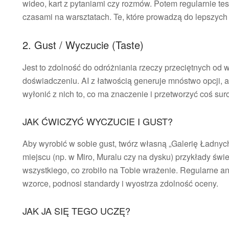
wideo, kart z pytaniami czy rozmów. Potem regularnie te
czasami na warsztatach. Te, które prowadzą do lepszych 
2. Gust / Wyczucie (Taste)
Jest to zdolność do odróżniania rzeczy przeciętnych od wa
doświadczeniu. AI z łatwością generuje mnóstwo opcji, ale t
wyłonić z nich to, co ma znaczenie i przetworzyć coś su
JAK ĆWICZYĆ WYCZUCIE I GUST?
Aby wyrobić w sobie gust, twórz własną „Galerię Ładnyc
miejscu (np. w Miro, Muralu czy na dysku) przykłady świ
wszystkiego, co zrobiło na Tobie wrażenie. Regularne a
wzorce, podnosi standardy i wyostrza zdolność oceny.
JAK JA SIĘ TEGO UCZĘ?