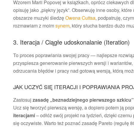
Wzorem Marii Popovej w książkach, oprócz ciekawych dla
opisuję jako „piękny język”. Obserwuję inne osoby, które
obszarze muzyki śledzę
Owena Cuttsa
, podpatruję, czym
rozmawiam z moim
synem
, który słucha bardzo dużo muz
3. Iteracja / Ciągłe udoskonalanie (Iteration)
To proces poprawiania swojej pracy — najlepsze rozwią
przyspiesza generowanie pierwszych wersji i wariantów, 
odrzucania błędów i pracy nad gotową wersją, którą możn
JAK UCZYĆ SIĘ ITERACJI I POPRAWIANIA PR
Zastosuj
zasadę „beznadziejnego pierwszego szkicu”
Ucz się tworzyć pierwszą wersję, a dopiero potem ją po
iteracjami
– odłóż swój projekt na tydzień, dzięki czemu
się oczywiste. Warto też poznać zasadę Pareto (regułę 80