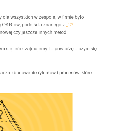
by dla wszystkich w zespole, w firmie było
ocą OKR-ów, podejścia znanego z
„12
anowej czy jeszcze innych metod.
ym się teraz zajmujemy i – powtórzę – czym się
cza zbudowanie rytuałów i procesów, które