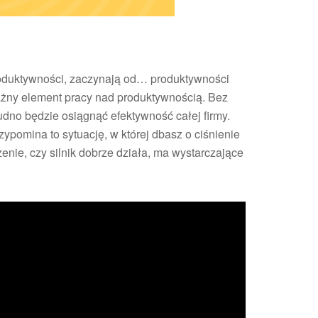
produktywności, zaczynają od… produktywności
ażny element pracy nad produktywnością. Bez
rudno będzie osiągnąć efektywność całej firmy.
rzypomina to sytuację, w której dbasz o ciśnienie
nie, czy silnik dobrze działa, ma wystarczające