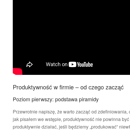
Produktywność w firmie – od czego zacząć
Poziom pierwszy: podstawa piramidy
Przewrotnie napiszę, że warto zacząć od zdefiniowania, 
jak pisałem we wstępie, produktywność nie powinna być 
produktywnie działać, jeśli będziemy „produkować” niew