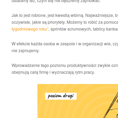
ustalamy też, czym się nie będziemy zajmować.
Jak to jest robione, jest kwestią wtórną. Najważniejsze, 
oczywiste, jakie są priorytety. Możemy to robić za pom
tygodniowego roku”
, sprintów scrumowych, tablicy kanb
W efekcie każda osoba w zespole i w organizacji wie, cz
nie zajmujemy.
Wprowadzenie tego poziomu produktywności zwykle ozna
obejmują całą firmę i wyznaczają rytm pracy.