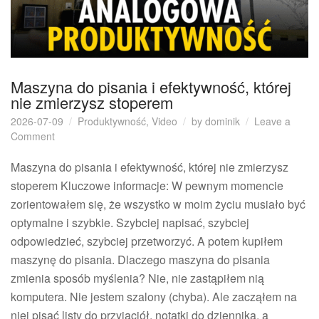
Maszyna do pisania i efektywność, której
nie zmierzysz stoperem
2026-07-09
Produktywność
,
Video
by
dominik
Leave a
on
Comment
Maszyna
do
Maszyna do pisania i efektywność, której nie zmierzysz
pisania
stoperem Kluczowe informacje: W pewnym momencie
i
zorientowałem się, że wszystko w moim życiu musiało być
efektywność,
optymalne i szybkie. Szybciej napisać, szybciej
której
odpowiedzieć, szybciej przetworzyć. A potem kupiłem
nie
zmierzysz
maszynę do pisania. Dlaczego maszyna do pisania
stoperem
zmienia sposób myślenia? Nie, nie zastąpiłem nią
komputera. Nie jestem szalony (chyba). Ale zacząłem na
niej pisać listy do przyjaciół, notatki do dziennika, a