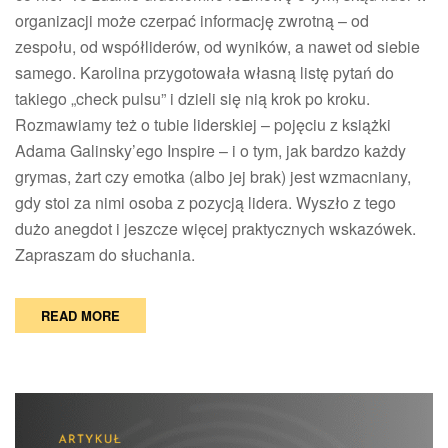
Latos
organizacji może czerpać informację zwrotną – od
zespołu, od współliderów, od wyników, a nawet od siebie
samego. Karolina przygotowała własną listę pytań do
takiego „check pulsu” i dzieli się nią krok po kroku.
Rozmawiamy też o tubie liderskiej – pojęciu z książki
Adama Galinsky’ego Inspire – i o tym, jak bardzo każdy
grymas, żart czy emotka (albo jej brak) jest wzmacniany,
gdy stoi za nimi osoba z pozycją lidera. Wyszło z tego
dużo anegdot i jeszcze więcej praktycznych wskazówek.
Zapraszam do słuchania.
READ MORE