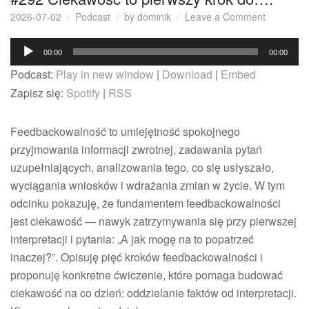
on
2026-07-02
Podcast
by
dominik
Leave a Comment
#292
Odtwarzacz
Ciekawoś
00:00
00:00
to
plików
Podcast:
Play in new window
|
Download
|
Embed
pierwszy
dźwiękowych
krok
Zapisz się:
Spotify
|
RSS
do….
Feedbackowalność to umiejętność spokojnego
przyjmowania informacji zwrotnej, zadawania pytań
uzupełniających, analizowania tego, co się usłyszało,
wyciągania wniosków i wdrażania zmian w życie. W tym
odcinku pokazuję, że fundamentem feedbackowalności
jest ciekawość — nawyk zatrzymywania się przy pierwszej
interpretacji i pytania: „A jak mogę na to popatrzeć
inaczej?”. Opisuję pięć kroków feedbackowalności i
proponuję konkretne ćwiczenie, które pomaga budować
ciekawość na co dzień: oddzielanie faktów od interpretacji.