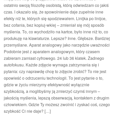
ostatnio swoją filozofię osobistą, którą odwiedzam co jakiś
czas. I okazało się, że spowolnienie daje zupełnie inne
efekty niż te, których się spodziewałem. Linijka po linijce,
bez cofania, bez kopiuj-wklej – zmieniał się mój sposób
myślenia. To, co wychodziło na kartce, było inne niż to, co
produkuję na klawiaturze. Lepsze? Inne. Głębsze. Bardziej
przemyślane. Aparat analogowy jako narzędzie uważności
Podobnie jest z aparatem analogowym, który czasem
zabieram zamiast cyfrowego. 24 lub 36 klatek. Żadnego
autofokusu. Każde zdjęcie wymaga zatrzymania się i
pytania: czy naprawdę chcę to zdjęcie zrobić? To nie jest
opowieść o odrzuceniu technologii. To jest pytanie o to,
gdzie w życiu mierzymy efektywność wyłącznie
szybkością, a moglibyśmy ją zmierzyć czymś innym –
jakością myślenia, lepszą obserwacją, kontaktem z drugim
człowiekiem. Gdzie Ty możesz zwolnić i zyskać coś, czego
szybkość Ci nie daje? […]