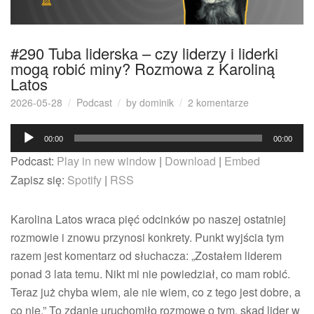
#290 Tuba liderska – czy liderzy i liderki
mogą robić miny? Rozmowa z Karoliną
Latos
do
2026-05-28
Podcast
by
dominik
2 komentarze
#290
Odtwarzacz
Tuba
00:00
00:00
liderska
plików
Podcast:
Play in new window
|
Download
|
Embed
–
dźwiękowych
czy
Zapisz się:
Spotify
|
RSS
liderzy
i
Karolina Latos wraca pięć odcinków po naszej ostatniej
liderki
mogą
rozmowie i znowu przynosi konkrety. Punkt wyjścia tym
robić
razem jest komentarz od słuchacza: „Zostałem liderem
miny?
ponad 3 lata temu. Nikt mi nie powiedział, co mam robić.
Rozmowa
Teraz już chyba wiem, ale nie wiem, co z tego jest dobre, a
z
Karoliną
co nie.” To zdanie uruchomiło rozmowę o tym, skąd lider w