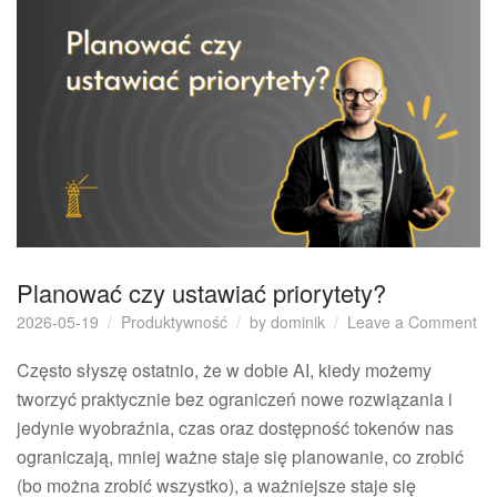
Planować czy ustawiać priorytety?
on
2026-05-19
Produktywność
by
dominik
Leave a Comment
Pl
cz
Często słyszę ostatnio, że w dobie AI, kiedy możemy
us
tworzyć praktycznie bez ograniczeń nowe rozwiązania i
pri
jedynie wyobraźnia, czas oraz dostępność tokenów nas
ograniczają, mniej ważne staje się planowanie, co zrobić
(bo można zrobić wszystko), a ważniejsze staje się