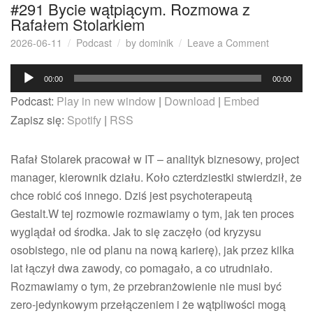
#291 Bycie wątpiącym. Rozmowa z
Rafałem Stolarkiem
on
2026-06-11
Podcast
by
dominik
Leave a Comment
#291 Byci
Odtwarzacz
wątpiącym
00:00
00:00
Rozmowa
plików
Podcast:
Play in new window
|
Download
|
Embed
z
dźwiękowych
Rafałem
Zapisz się:
Spotify
|
RSS
Stolarkie
Rafał Stolarek pracował w IT – analityk biznesowy, project
manager, kierownik działu. Koło czterdziestki stwierdził, że
chce robić coś innego. Dziś jest psychoterapeutą
Gestalt.W tej rozmowie rozmawiamy o tym, jak ten proces
wyglądał od środka. Jak to się zaczęło (od kryzysu
osobistego, nie od planu na nową karierę), jak przez kilka
lat łączył dwa zawody, co pomagało, a co utrudniało.
Rozmawiamy o tym, że przebranżowienie nie musi być
zero-jedynkowym przełączeniem i że wątpliwości mogą