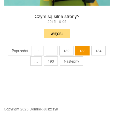
Czym są silne strony?
2015-10-05
WIĘCEJ
Stronicowanie
Poprzedni
1
…
182
183
184
wpisów
…
193
Następny
Copyright 2025 Dominik Juszczyk