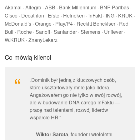
Akamai · Allegro · ABB · Bank Millennium · BNP Paribas ·
Cisco · Decathlon · Erste · Heineken · inFakt · ING · KRUK ·
McDonald’s · Orange · Play/P4 · Reckitt Benckiser · Red
Bull · Roche · Sanofi · Santander · Siemens · Unilever ·
W.KRUK · ZnanyLekarz
Co mówią klienci
„Dominik był jedną z kluczowych osób,
które ukształtowały mnie jako lidera.
Angażowałem go nie tylko w swój rozwój,
ale w budowanie DNA całego inFaktu —
pracę nad talentami, rozwój liderów i
wsparcie HR.”
—
Wiktor Sarota
, founder i wieloletni